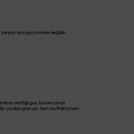
r peyniri aynı görünümde değildir.
rilerin ürettiği gaz, bu benzersiz
ler. Bu yüzden gravyer, hem mutfakta hem