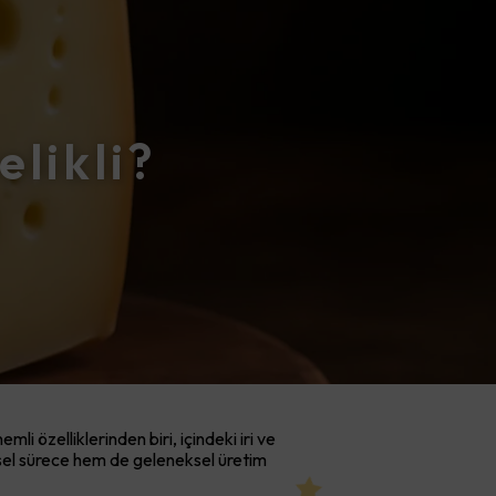
likli?
i özelliklerinden biri, içindeki iri ve
limsel sürece hem de geleneksel üretim