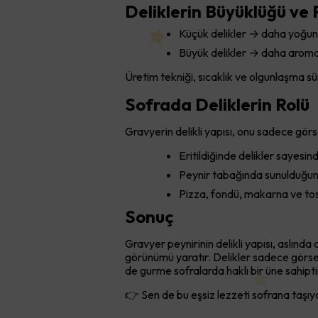
Deliklerin Büyüklüğü ve 
Küçük delikler → daha yoğun,
Büyük delikler → daha aromati
Üretim tekniği, sıcaklık ve olgunlaşma s
Sofrada Deliklerin Rolü
Gravyerin delikli yapısı, onu sadece görse
Eritildiğinde delikler sayesin
Peynir tabağında sunulduğund
Pizza, fondü, makarna ve tos
Sonuç
Gravyer peynirinin delikli yapısı, aslınd
görünümü yaratır. Delikler sadece görsel
de gurme sofralarda haklı bir üne sahipti
👉 Sen de bu eşsiz lezzeti sofrana taşıya