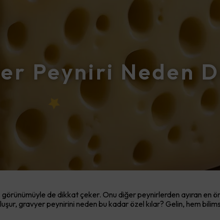
er Peyniri Neden De
 görünümüyle de dikkat çeker. Onu diğer peynirlerden ayıran en öneml
ıl oluşur, gravyer peynirini neden bu kadar özel kılar? Gelin, hem bi