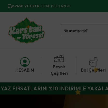
₺2450 VE ÜZERI
ÜCRETSIZ KARGO
Peynir
HESABIM
Bal Çeşitleri
Çeşitleri
YAZ FIRSATLARINI %10 İNDİRİMLE YAKAL