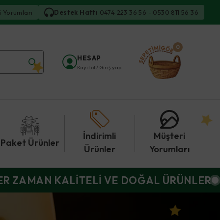
i Yorumları
Destek Hattı
0474 223 36 56 - 0530 811 56 36
0
HESAP
Kayıt ol / Giriş yap
İndirimli
Müşteri
Paket Ürünler
Ürünler
Yorumları
ER ZAMAN KALİTELİ VE DOĞAL ÜRÜNLER