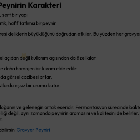
Peynirin Karakteri
 sert bir yapı
k, hafif tatlımsı bir peynir
üresi deliklerin büyüklüğünü doğrudan etkiler. Bu yüzden her gravye
l açıdan değil kullanım açısından da özel kılar:
de daha homojen bir kıvam elde edilir.
a görsel cazibesi artar.
tlarda eşsiz bir aroma katar.
a doğanın ve geleneğin ortak eseridir. Fermantasyon sürecinde bakte
liği değil, aynı zamanda peynirin aromasını ve kalitesini de belir
r.
bilirsin:
Gravyer Peyniri