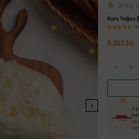
2 Gün i
Kars Yağsız 
( 1
₺ 257.50
2 g
ka
DHL 
tes