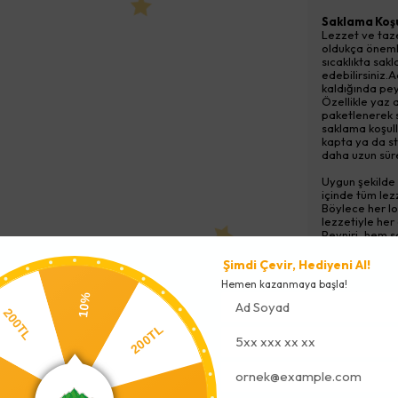
Saklama Koşu
Lezzet ve taze
oldukça önemli
sıcaklıkta sak
edebilirsiniz.
kaldığında peyn
Özellikle yaz 
paketlenerek s
saklama koşull
kapta ya da s
daha uzun süre
Uygun şekilde 
içinde tüm lezz
Böylece her lo
lezzetiyle her
Peyniri, hem sa
Şimdi Çevir, Hediyeni Al!
Tüketim Ön
Hemen kazanmaya başla!
10%
200TL
200TL
L