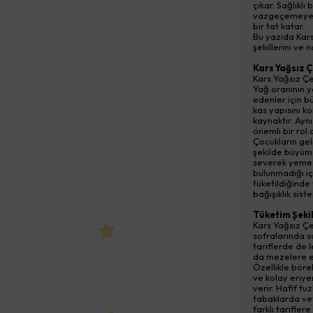
çıkar. Sağlıkl
vazgeçemeyenle
bir tat katar.
Bu yazıda Kars
şekillerini ve 
Kars Yağsız Ç
Kars Yağsız Çe
Yağ oranının y
edenler için b
kas yapısını k
kaynaktır. Ay
önemli bir rol 
Çocukların gel
şekilde büyüme
severek yemes
bulunmadığı iç
tüketildiğinde
bağışıklık sis
Tüketim Şekil
Kars Yağsız Çeç
sofralarında sa
tariflerde de l
da mezelere ek
Özellikle börek
ve kolay eriye
verir. Hafif tu
tabaklarda vey
farklı tarifle