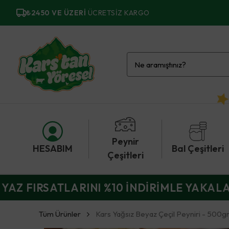
₺2450 VE ÜZERI
ÜCRETSIZ KARGO
Peynir
HESABIM
Bal Çeşitleri
Çeşitleri
YAZ FIRSATLARINI %10 İNDİRİMLE YAKAL
Tüm Ürünler
Kars Yağsız Beyaz Çeçil Peyniri - 500g