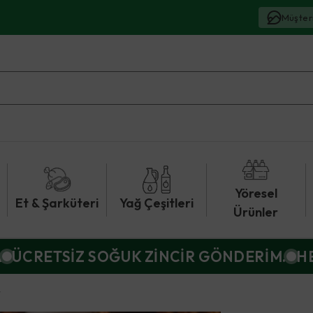
Müşter
Yöresel
Et & Şarküteri
Yağ Çeşitleri
Ürünler
A
ÜCRETSİZ SOĞUK ZİNCİR GÖNDERİM.
H
r