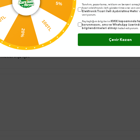
5%
Tanıtım, pazarlama, reklam ve benzeri amaçl
ticari elektronik ileti gönderilmesine izin v
Elektronik Ticari İleti Aydınlatma Metni
'
veriyorum.
0TL
100TL
Paylaştığım bilgilerin
KVKK kapsamında ta
korunmasını, sms ve WhatsApp üzerind
bilgilendirmeleri almayı
kabul ediyorum.
20%
Çevir Kazan
eklerinşz için.