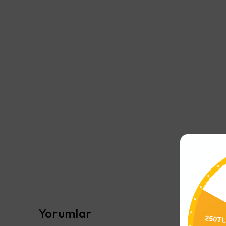
Yorumlar
250T