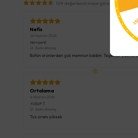
109 değerlendirmeye göre
15
Nefis
26 Haziran 2026
Hürriyet
E.
Satın Alınmış
Bütün ürünlerden çok memnun kaldım. Teşekkür ederim em
Ortalama
6 Haziran 2026
YUSUF
T.
Satın Alınmış
Tuz oranı yüksek