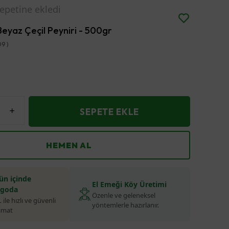
çinde kargoda
Beyaz Çeçil Peyniri - 500gr
09 )
SEPETE EKLE
HEMEN AL
ün içinde
El Emeği Köy Üretimi
rgoda
Özenle ve geleneksel
ile hızlı ve güvenli
yöntemlerle hazırlanır.
limat