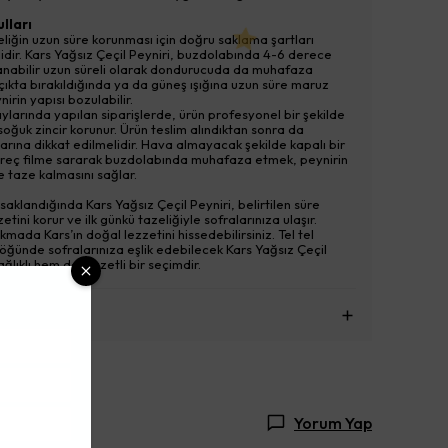
lları
liğin uzun süre korunması için doğru saklama şartları
dir. Kars Yağsız Çeçil Peyniri, buzdolabında 4-6 derece
lanabilir uzun süreli olarak dondurucuda da muhafaza
Açıkta bırakıldığında ya da güneş ışığına uzun süre maruz
irin yapısı bozulabilir.
aylarında yapılan siparişlerde, ürün profesyonel bir şekilde
oğuk zincir korunur. Ürün teslim alındıktan sonra da
arına dikkat edilmelidir. Hava almayacak şekilde kapalı bir
treç filme sararak buzdolabında muhafaza etmek, peynirin
 taze kalmasını sağlar.
saklandığında Kars Yağsız Çeçil Peyniri, belirtilen süre
etini korur ve ilk günkü tazeliğiyle sofralarınıza ulaşır.
kmada Kars’ın doğal lezzetini hissedebilirsiniz. Tel tel
 öğünde sofralarınıza eşlik edebilecek Kars Yağsız Çeçil
ğlıklı hem de lezzetli bir seçimdir.
erileri
Yorum Yap