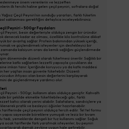
ı beslenmeye önem verenlerin ve lezzetten
rin ilk tercihi haline gelen çeçil peyniri, sofralara doğal
 Yağsız Çeçil Peyniri’nin sunduğu yararları, farklı tüketim
nasıl saklanması gerektiğini detaylıca inceleyebilirsiniz.
eçil Peyniri - 500gr Faydaları
çil Peyniri, besin değerleriyle oldukça zengin bir üründür.
ok denecek kadar az olması, özellikle kilo kontrolüne dikkat
üyük bir avantaj sağlar. Protein bakımından yüksek içeriği,
orumak ve güçlendirmek isteyenler için destekleyici bir
nı zamanda kalsiyum oranı da kemik sağlığını güçlendirmede
oynar.
işim döneminde düzenli olarak tüketmesi önerilir. Sağlıklı bir
lerine katkı sağlarken lezzetli yapısıyla çocukların da
ine imkan tanır. İçeriğinde koruyucu ya da katkı maddesi
in her yaştan insan güvenle tüketebilir. Düzenli
 vücudun ihtiyacı olan besin değerlerini karşılayarak
temini de güçlendirmeye yardımcı olur.
leri
il Peyniri - 500gr, kullanım alanı oldukça geniştir. Kahvaltı
de bir şekilde ekmekle tüketilebileceği gibi, farklı
ezzet katıcı olarak yerini alabilir. Salatalara, sandviçlere ya
lenerek pratik ve besleyici öğünler hazırlanabilir.
 tariflerinde çeçil peyniri oldukça tercih edilir. Tel tel formu
n yapısı sayesinde böreklere yumuşak ve leziz bir kıvam
zlu tadı, yemeklerde dengeli bir tuz kullanımı sağlar. Soğuk
a sıcak tariflerde fark yaratmak isteyenler, bu peyniri
re uyarlayarak damak zevkine uygun hale getirebilir.