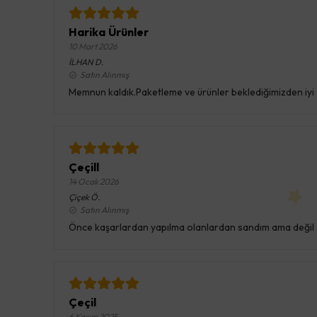
Harika Ürünler
10 Mart 2026
İLHAN
D.
Satın Alınmış
Memnun kaldık.Paketleme ve ürünler beklediğimizden iyi 
Çeçill
14 Ocak 2026
Çiçek
Ö.
Satın Alınmış
Önce kaşarlardan yapılma olanlardan sandım ama deği
Çeçil
6 Kasım 2025