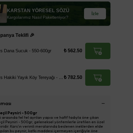
KARSTAN YÖRESEL SÖZÜ
İzle
Kargolarımız Nasıl Paketleniyor?
anya Teklifi 🎉
rs Dana Sucuk - 550-600gr
₺ 562.50
Kars Hakiki Yayık Köy Tereyağı - 1KG
₺ 782.50
aması
eçil Peyniri - 500gr
i arasında tel tel ayrılan yapısı ve hafif tadıyla öne çıkan
çil Peyniri - 500gr, geleneksel yöntemlerle üretilen en özel
iridir. Kars’ın verimli meralarında beslenen ineklerden elde
apılan bu peynir, katkı maddesi içermeyen içeriğiyle öne