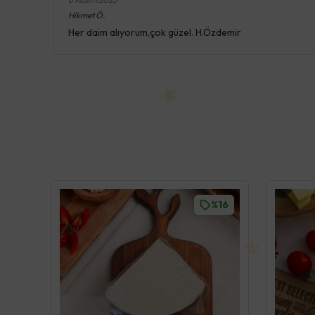
Hikmet
Ö.
Her daim alıyorum,çok güzel. H.Özdemir
%16