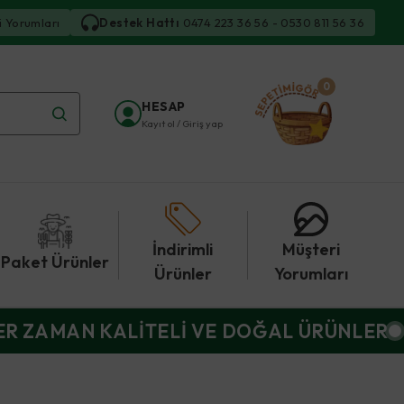
i Yorumları
Destek Hattı
0474 223 36 56 - 0530 811 56 36
0
HESAP
Kayıt ol / Giriş yap
İndirimli
Müşteri
Paket Ürünler
Ürünler
Yorumları
ER ZAMAN KALİTELİ VE DOĞAL ÜRÜNLER