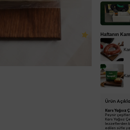
Haftanın Kamp
Ka
Ürün Açıkl
Kars Yağsız Ç
Peynir çeşitler
Kars Yağsız Çe
lezzetlerden b
edilen sütle y