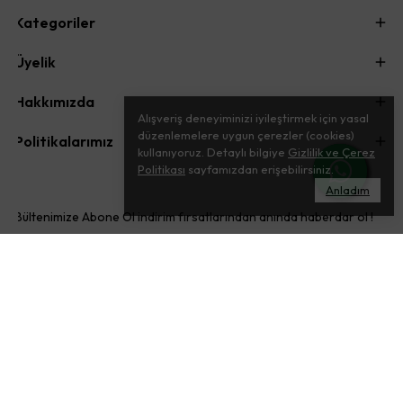
Kategoriler
Üyelik
Hakkımızda
Alışveriş deneyiminizi iyileştirmek için yasal
düzenlemelere uygun çerezler (cookies)
Politikalarımız
kullanıyoruz. Detaylı bilgiye
Gizlilik ve Çerez
Politikası
sayfamızdan erişebilirsiniz.
Anladım
Bültenimize Abone Ol indirim fırsatlarından anında haberdar ol !
ABONE OL