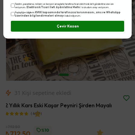
Tanıtım, pazarlama, reklam ve benzeri amaçlarla tarafıma ticari elektronik ileti gönderilmesine izin
Elektronik Ticari İleti Aydınlatma Metni
veriyorum.
'ni okudum onay veriyorum.
KVKK kapsamında tarafınızca korunmasını, sms ve WhatsApp
Paylaştığım bilgilerin
üzerinden bilgilendirmeleri almayı
kabul ediyorum.
Çevir Kazan
31
Kişi sepetine ekledi
2 Yıllık Kars Eski Kaşar Peyniri Şirden Mayalı
( 407 )
₺ 792.50
%10
₺ 712.50