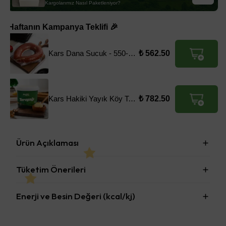
Kargolarımız Nasıl Paketleniyor?
Haftanın Kampanya Teklifi 🎉
Kars Dana Sucuk - 550-600gr
₺ 562.50
Kars Hakiki Yayık Köy Tereyağı - 1KG
₺ 782.50
Ürün Açıklaması
Tüketim Önerileri
Enerji ve Besin Değeri (kcal/kj)