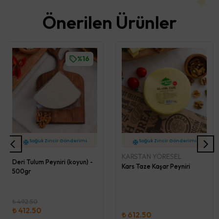
Önerilen Ürünler
%16
2 İş Günü İçerisinde Kargo
2 İş Günü İçerisinde Kargo
KARSTAN YÖRESEL
Soğuk Zincir Gönderimi
Soğuk Zincir Gönderimi
Deri Tulum Peyniri (koyun) -
Kars Taze Kaşar Peyniri
500gr
₺ 492.50
₺ 412.50
₺ 612.50