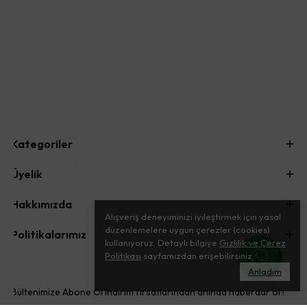
Kategoriler
Üyelik
Hakkımızda
Alışveriş deneyiminizi iyileştirmek için yasal
düzenlemelere uygun çerezler (cookies)
Politikalarımız
kullanıyoruz. Detaylı bilgiye
Gizlilik ve Çerez
Politikası
sayfamızdan erişebilirsiniz.
Anladım
Bültenimize Abone Ol indirim fırsatlarından anında haberdar ol !