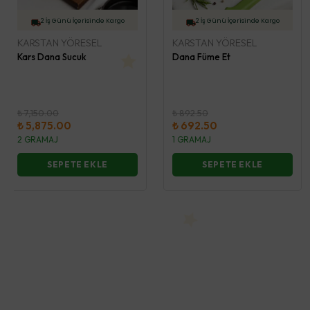
2 İş Günü İçerisinde Kargo
2 İş Günü İçerisinde Kargo
KARSTAN YÖRESEL
KARSTAN YÖRESEL
Soğuk Zincir Gönderimi
Soğuk Zincir Gönderimi
Kars Dana Sucuk
Dana Füme Et
₺ 7,150.00
₺ 892.50
₺ 5,875.00
₺ 692.50
2 GRAMAJ
1 GRAMAJ
SEPETE EKLE
SEPETE EKLE