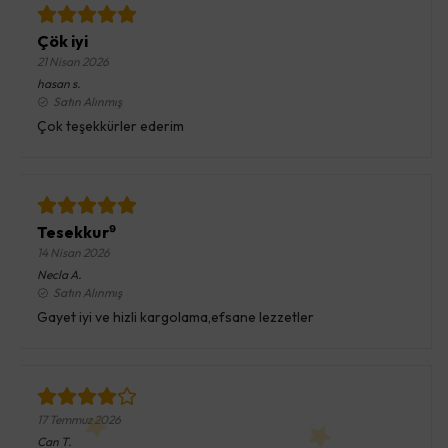
Çök iyi
21 Nisan 2026
hasan
s.
Satın Alınmış
Çok teşekkürler ederim
Tesekkur⁹
14 Nisan 2026
Necla
A.
Satın Alınmış
Gayet iyi ve hizli kargolama,efsane lezzetler
17 Temmuz 2026
Can
T.