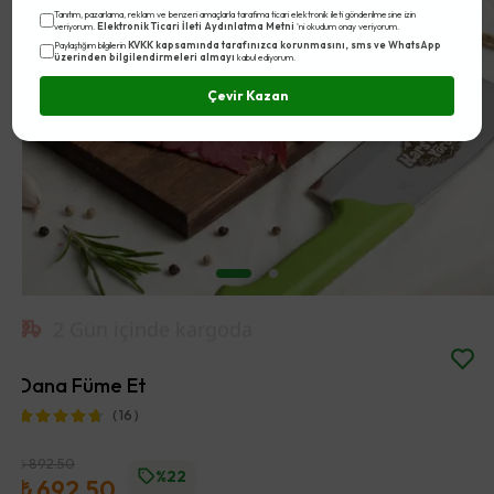
Tanıtım, pazarlama, reklam ve benzeri amaçlarla tarafıma ticari elektronik ileti gönderilmesine izin
Elektronik Ticari İleti Aydınlatma Metni
veriyorum.
'ni okudum onay veriyorum.
KVKK kapsamında tarafınızca korunmasını, sms ve WhatsApp
Paylaştığım bilgilerin
üzerinden bilgilendirmeleri almayı
kabul ediyorum.
Çevir Kazan
2 Gün içinde kargoda
Dana Füme Et
( 16 )
₺ 892.50
%22
₺ 692.50