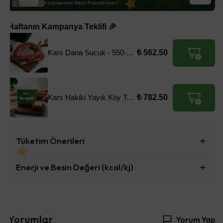
Kargolarımız Nasıl Paketleniyor?
Haftanın Kampanya Teklifi 🎉
Kars Dana Sucuk - 550-600gr
₺ 562.50
Kars Hakiki Yayık Köy Tereyağı - 1KG
₺ 782.50
Tüketim Önerileri
Enerji ve Besin Değeri (kcal/kj)
Yorumlar
Yorum Yap