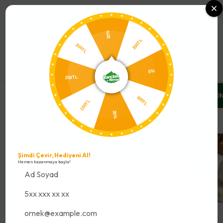
0
10%
200TL
200TL
250TL
5%
TLARINI %10 İNDİRİMLE YAKALA
ÜCRETSİZ SOĞUK ZİNCİR GÖN
150TL
100TL
20%
Et & Şarküteri
Dana Füme Et
Şimdi Çevir, Hediyeni Al!
Hemen kazanmaya başla!