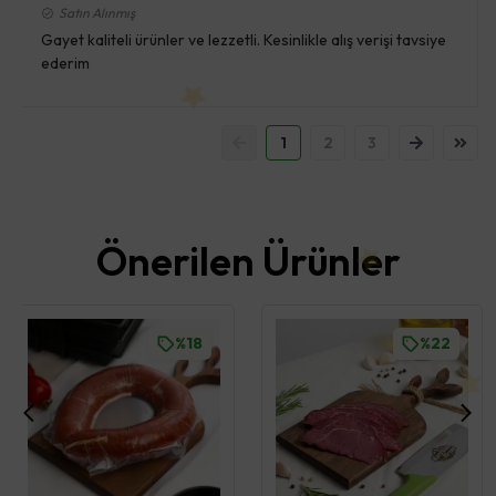
Satın Alınmış
Gayet kaliteli ürünler ve lezzetli. Kesinlikle alış verişi tavsiye
ederim
1
2
3
Önerilen Ürünler
%18
%22