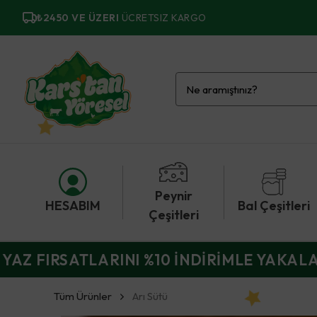
₺2450 VE ÜZERI
ÜCRETSIZ KARGO
Peynir
HESABIM
Bal Çeşitleri
Çeşitleri
YAZ FIRSATLARINI %10 İNDİRİMLE YAKAL
Tüm Ürünler
Arı Sütü