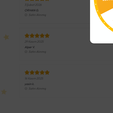
3 Şubat 2026
15
ORHAN
G.
Satın Alınmış
29 Kasım 2025
Alper
V.
Satın Alınmış
16 Kasım 2025
yasin
k.
Satın Alınmış