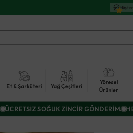
Müşter
Yöresel
Et & Şarküteri
Yağ Çeşitleri
Ürünler
A
ÜCRETSİZ SOĞUK ZİNCİR GÖNDERİM.
H