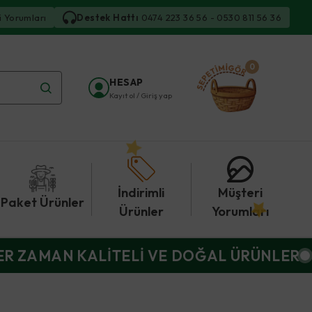
i Yorumları
Destek Hattı
0474 223 36 56 - 0530 811 56 36
0
HESAP
Kayıt ol / Giriş yap
İndirimli
Müşteri
Paket Ürünler
Ürünler
Yorumları
ER ZAMAN KALİTELİ VE DOĞAL ÜRÜNLER