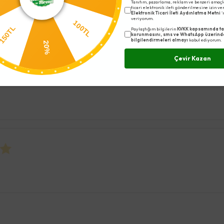
5%
Tanıtım, pazarlama, reklam ve benzeri amaçl
ticari elektronik ileti gönderilmesine izin v
Elektronik Ticari İleti Aydınlatma Metni
'
veriyorum.
0TL
100TL
Paylaştığım bilgilerin
KVKK kapsamında ta
korunmasını, sms ve WhatsApp üzerind
bilgilendirmeleri almayı
kabul ediyorum.
20%
Çevir Kazan