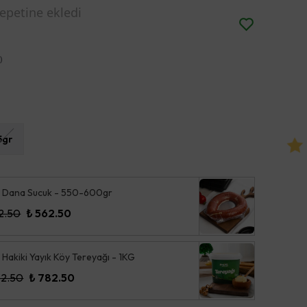
çinde kargoda
 )
5gr
 Dana Sucuk - 550-600gr
12.50
₺ 562.50
 Hakiki Yayık Köy Tereyağı - 1KG
72.50
₺ 782.50