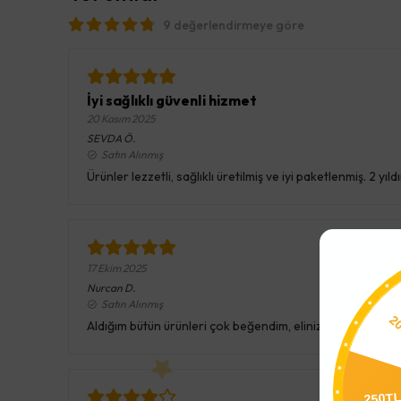
9 değerlendirmeye göre
İyi sağlıklı güvenli hizmet
20 Kasım 2025
SEVDA
Ö.
Satın Alınmış
Ürünler lezzetli, sağlıklı üretilmiş ve iyi paketlenmiş. 2
17 Ekim 2025
Nurcan
D.
Satın Alınmış
Aldığım bütün ürünleri çok beğendim, elinize sağlık
250T