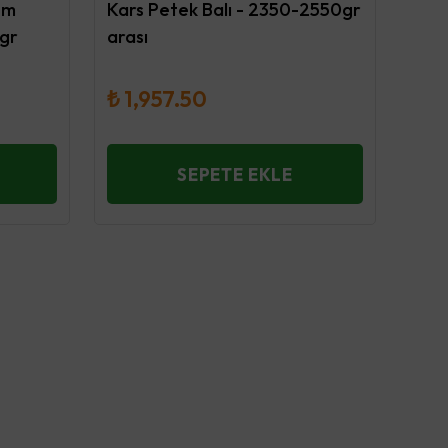
um
Kars Petek Balı - 2350-2550gr
gr
arası
₺ 1,957.50
SEPETE EKLE