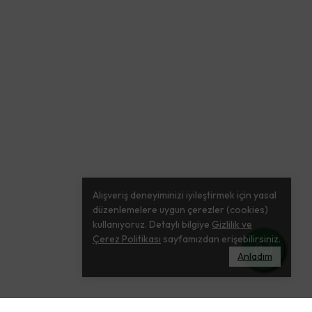
Alışveriş deneyiminizi iyileştirmek için yasal
düzenlemelere uygun çerezler (cookies)
kullanıyoruz. Detaylı bilgiye
Gizlilik ve
Çerez Politikası
sayfamızdan erişebilirsiniz.
Anladım