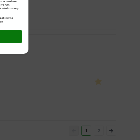
arla tarafıma
eriyorum.
ni okudum onay
rafınızca
en
1
2