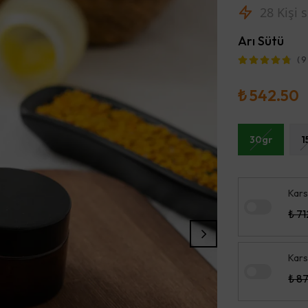
2 Gün i
Arı Sütü
( 9
₺ 542.50
30gr
1
Kars
₺ 7
Kars
₺ 8