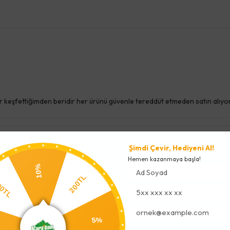
 yıldır keşfettiğimden beridir her ürünü güvenle tereddüt etmeden satın alıy
Şimdi Çevir, Hediyeni Al!
Hemen kazanmaya başla!
10%
200TL
200TL
L