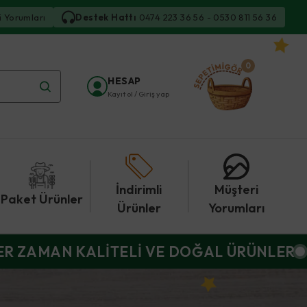
i Yorumları
Destek Hattı
0474 223 36 56 - 0530 811 56 36
0
HESAP
Kayıt ol / Giriş yap
İndirimli
Müşteri
Paket Ürünler
Ürünler
Yorumları
ER ZAMAN KALİTELİ VE DOĞAL ÜRÜNLER