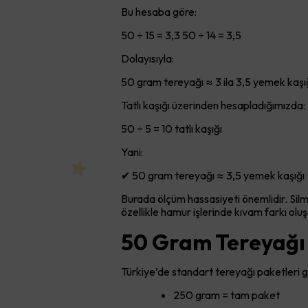
Bu hesaba göre:
50 ÷ 15 = 3,3 50 ÷ 14 = 3,5
Dolayısıyla:
50 gram tereyağı ≈ 3 ila 3,5 yemek kaşığ
Tatlı kaşığı üzerinden hesapladığımızda:
50 ÷ 5 = 10 tatlı kaşığı
Yani:
✔ 50 gram tereyağı ≈ 3,5 yemek kaşığı ✔
Burada ölçüm hassasiyeti önemlidir. Silme
özellikle hamur işlerinde kıvam farkı oluşa
50 Gram Tereyağı
Türkiye’de standart tereyağı paketleri 
250 gram = tam paket