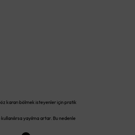
öz kararı bölmek isteyenler için pratik
a kullanılırsa yayılma artar. Bu nedenle