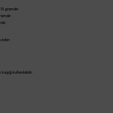
–15 gramdır.
gramdır.
dır.
ı eder.
aşığı kullanılabilir.