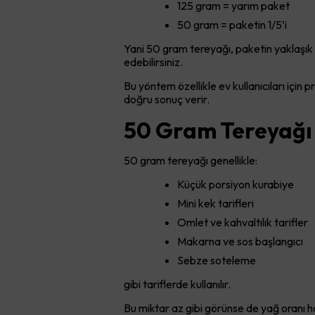
125 gram = yarım paket
50 gram = paketin 1/5’i
Yani 50 gram tereyağı, paketin yaklaşık 
edebilirsiniz.
Bu yöntem özellikle ev kullanıcıları için
doğru sonuç verir.
50 Gram Tereyağı H
50 gram tereyağı genellikle:
Küçük porsiyon kurabiye
Mini kek tarifleri
Omlet ve kahvaltılık tarifler
Makarna ve sos başlangıcı
Sebze soteleme
gibi tariflerde kullanılır.
Bu miktar az gibi görünse de yağ oranı hamu