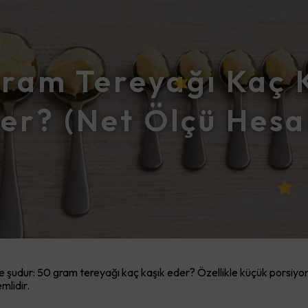
ram Tereyağı Kaç 
er? (Net Ölçü Hesa
de şudur: 50 gram tereyağı kaç kaşık eder? Özellikle küçük porsiyon
mlidir.