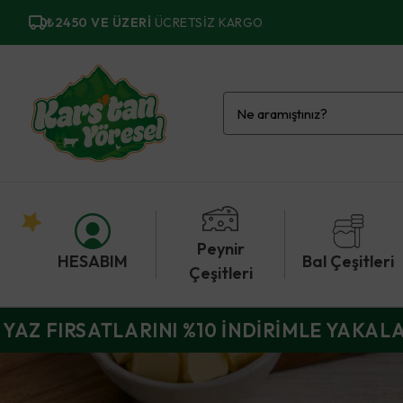
₺2450 VE ÜZERI
ÜCRETSIZ KARGO
Peynir
HESABIM
Bal Çeşitleri
Çeşitleri
YAZ FIRSATLARINI %10 İNDİRİMLE YAKAL