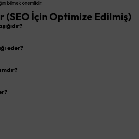
ğını bilmek önemlidir.
r (SEO İçin Optimize Edilmiş)
şığıdır?
ığı eder?
ramdır?
er?