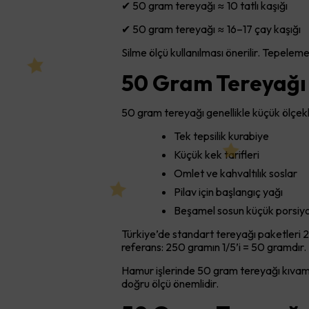
✔ 50 gram tereyağı ≈ 10 tatlı kaşığı
✔ 50 gram tereyağı ≈ 16–17 çay kaşığı
Silme ölçü kullanılması önerilir. Tepeleme
50 Gram Tereyağı H
50 gram tereyağı genellikle küçük ölçekli 
Tek tepsilik kurabiye
Küçük kek tarifleri
Omlet ve kahvaltılık soslar
Pilav için başlangıç yağı
Beşamel sosun küçük porsiyo
Türkiye’de standart tereyağı paketleri 2
referans: 250 gramın 1/5’i = 50 gramdır.
Hamur işlerinde 50 gram tereyağı kıvamı be
doğru ölçü önemlidir.