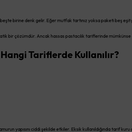
beşte birine denk gelir. Eğer mutfak tartınız yoksa paketi beş eşi
 pratik bir çözümdür. Ancak hassas pastacılık tariflerinde mümkünse
angi Tariflerde Kullanılır?
run yapısını ciddi şekilde etkiler. Eksik kullanıldığında tarif kuru o