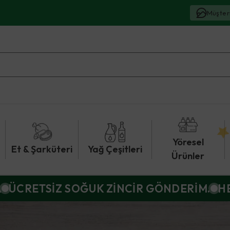
Müşter
Yöresel
Et & Şarküteri
Yağ Çeşitleri
Ürünler
A
ÜCRETSİZ SOĞUK ZİNCİR GÖNDERİM.
H