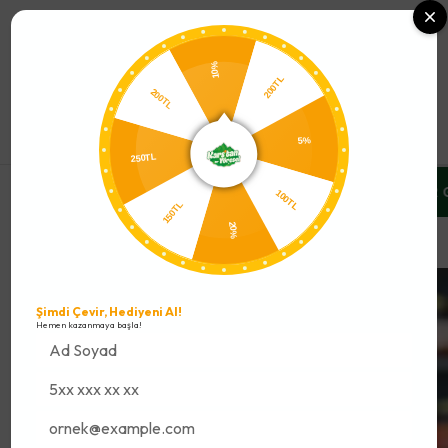
0
10%
200TL
200TL
250TL
5%
RSATLARINI %10 İNDİRİMLE YAKALA
ÜCRETSİZ SOĞUK ZİNCİR 
150TL
100TL
20%
Yöresel Ürünler
Şimdi Çevir, Hediyeni Al!
Hemen kazanmaya başla!