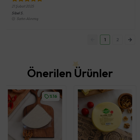
21 Şubat 2025
Sibel
S.
Satın Alınmış
1
2
Önerilen Ürünler
%16