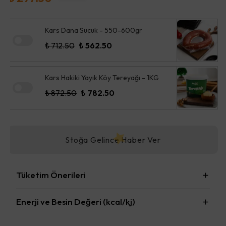
Kars Dana Sucuk - 550-600gr
₺ 712.50
₺ 562.50
Kars Hakiki Yayık Köy Tereyağı - 1KG
₺ 872.50
₺ 782.50
Stoğa Gelince Haber Ver
Tüketim Önerileri
Enerji ve Besin Değeri (kcal/kj)