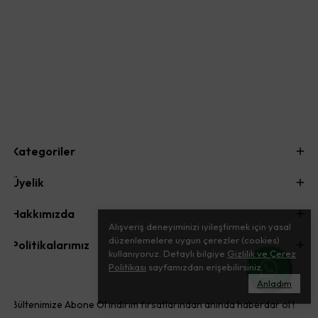
Kategoriler
Üyelik
Hakkımızda
Alışveriş deneyiminizi iyileştirmek için yasal
düzenlemelere uygun çerezler (cookies)
Politikalarımız
kullanıyoruz. Detaylı bilgiye
Gizlilik ve Çerez
Politikası
sayfamızdan erişebilirsiniz.
Anladım
Bültenimize Abone Ol indirim fırsatlarından anında haberdar ol !