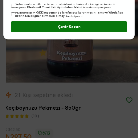
Tanıtım, pazarlama, reklam ve benzeri amaçlarla tarafıma ticari elektronik ileti gönderilmesine izin
Elektronik Ticari İleti Aydınlatma Metni
veriyorum.
'ni okudum onay veriyorum.
KVKK kapsamında tarafınızca korunmasını, sms ve WhatsApp
Paylaştığım bilgilerin
üzerinden bilgilendirmeleri almayı
kabul ediyorum.
Çevir Kazan
21
Kişi sepetine ekledi
Keçiboynuzu Pekmezi - 850gr
( 10 )
₺ 342.50
%13
₺ 297.50