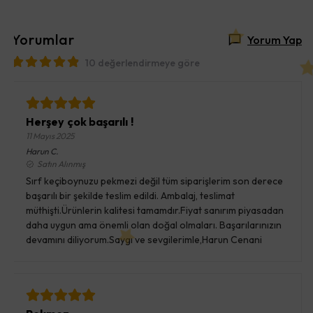
Yorumlar
Yorum Yap
10 değerlendirmeye göre
Herşey çok başarılı !
11 Mayıs 2025
Harun
C.
Satın Alınmış
Sırf keçiboynuzu pekmezi değil tüm siparişlerim son derece
başarılı bir şekilde teslim edildi. Ambalaj, teslimat
müthişti.Ürünlerin kalitesi tamamdır.Fiyat sanırım piyasadan
daha uygun ama önemli olan doğal olmaları. Başarılarınızın
devamını diliyorum.Saygı ve sevgilerimle,Harun Cenani