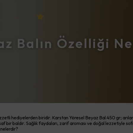
z Balın Özelliği N
etli hediyelerden biridir. Karstan Yöresel Beyaz Bal 450 gr; arıları
 saf bir baldır. Sağlık faydaları, zarif aroması ve doğal lezzetiyle s
 nelerdir?