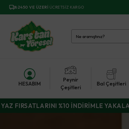
₺2450 VE ÜZERI
ÜCRETSIZ KARGO
Peynir
HESABIM
Bal Çeşitleri
Çeşitleri
YAZ FIRSATLARINI %10 İNDİRİMLE YAKAL