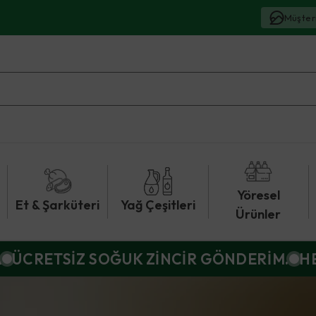
Müşter
Yöresel
Et & Şarküteri
Yağ Çeşitleri
Ürünler
A
ÜCRETSİZ SOĞUK ZİNCİR GÖNDERİM.
H