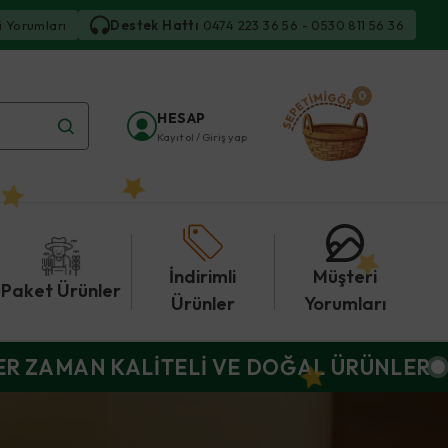
i Yorumları
Destek Hattı
0474 223 36 56 - 0530 811 56 36
0
HESAP
Kayıt ol / Giriş yap
İndirimli
Müşteri
Paket Ürünler
Ürünler
Yorumları
ER ZAMAN KALİTELİ VE DOĞAL ÜRÜNLER