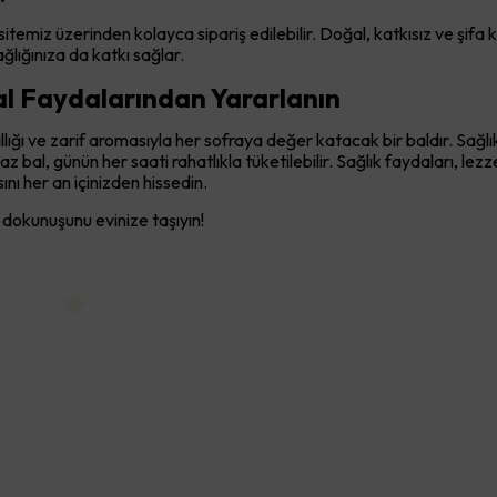
emiz üzerinden kolayca sipariş edilebilir. Doğal, katkısız ve şifa k
lığınıza da katkı sağlar.
l Faydalarından Yararlanın
ığı ve zarif aromasıyla her sofraya değer katacak bir baldır. Sağlı
 bal, günün her saati rahatlıkla tüketilebilir. Sağlık faydaları, lez
sını her an içinizden hissedin.
 dokunuşunu evinize taşıyın!