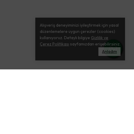
Alışveriş deneyiminizi iyileştirmek için yasal
düzenlemelere uygun çerezler (cookies)
kullanıyoruz. Detaylı bilgiye
Gizlilik ve
Çerez Politikası
sayfamızdan erişebilirsiniz.
Anladım
Bültenimize Abone Ol indirim fırsatlarından
si
anında haberdar ol !
ikası
ABONE OL
ması Kanunu