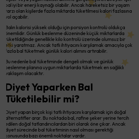
bal iyi bir enerji kaynağı olabilir. Ancak hareketsiz bir yaşam
tarzı olan kişilerde fazla miktarda tüketilmesi kalori fazlasına
yol açabilir.
Balın kalorisi yüksek olduğu için porsiyon kontrolü oldukça
önemlidir. Günlük beslenme düzeninde küçük miktarlarda
tüketildiğinde genellikle kilo kontrolü üzerinde olumsuz bir
etki yaratmaz. Ancak tatlı ihtiyacını karşılamak amacıyla çok
fazla bal tüketmek günlük kalori alımını artırabilir.
Bu nedenle bal tüketiminde dengeli olmak ve günlük
beslenme planına uygun miktarlarda tüketmek en sağlıklı
yaklaşım olacaktır.
Diyet Yaparken Bal
Tüketilebilir mi?
Diyet yapan birçok kişi tatlı ihtiyacını karşılamak için doğal
alternatifler arar. Bu noktada bal, rafine şeker yerine tercih
edilen doğal tatlandırıcılardan biri olarak öne çıkar. Ancak
diyet sürecinde bal tüketiminin nasıl olması gerektiği
konusunda bazı önemli noktalar vardır.