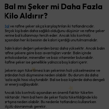
Bal mı Şeker mi Daha Fazla
Kilo Aldırır?
Bal
ve rafine şeker sıkça karşılaştırılan iki tatlandırıcıdır.
Birçok kişi balın daha sağlıklı olduğunu düşünür ve rafine şeker
yerine bal kullanmayı tercih eder. Ancak kilo kontrolü
açısından her iki besinin de kalori içerdiği unutulmamalıdır.
Balın kalori değeri şekerden biraz daha yüksektir. Ancak balın
rafine şekere göre bazı avantajları vardır. Balın içinde
antioksidanlar, mineraller ve bazı vitaminler bulunabilir.
Rafine şeker ise genellikle yalnızca boş kalori içerir.
Şekerin aşırı tüketilmesi kan şekerinin hızlı yükselmesine ve
ardından hızlı düşmesine neden olabilir. Bu durum da daha
fazla açlık hissi oluşturabilir. Bal ise bazı kişilerde daha dengeli
bir enerji sağlayabilir.
Ancak kilo kontrolü açısından en önemli faktör tüketim
miktarıdır. Hem bal hem de şeker fazla tüketildiğinde kilo
artışına neden olabilir. Bu nedenle tatlandırıcı kullanırken
ölçülü davranmak gerekir.