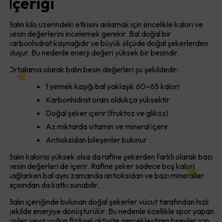
İçeriği
Balın kilo üzerindeki etkisini anlamak için öncelikle kalori ve
besin değerlerini incelemek gerekir. Bal doğal bir
karbonhidrat kaynağıdır ve büyük ölçüde doğal şekerlerden
oluşur. Bu nedenle enerji değeri yüksek bir besindir.
Ortalama olarak balın besin değerleri şu şekildedir:
1 yemek kaşığı bal yaklaşık 60–65 kalori
Karbonhidrat oranı oldukça yüksektir
Doğal şeker içerir (fruktoz ve glikoz)
Az miktarda vitamin ve mineral içerir
Antioksidan bileşenler bulunur
Balın kalorisi yüksek olsa da rafine şekerden farklı olarak bazı
besin değerleri de içerir. Rafine şeker sadece boş kalori
sağlarken bal aynı zamanda antioksidan ve bazı mineraller
açısından da katkı sunabilir.
Balın içeriğinde bulunan doğal şekerler vücut tarafından hızlı
şekilde enerjiye dönüştürülür. Bu nedenle özellikle spor yapan
kişiler veya yoğun fiziksel aktivite gerçekleştiren bireyler için