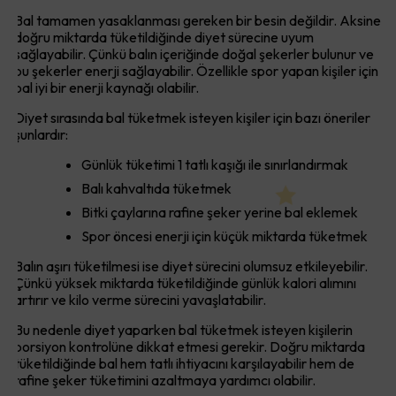
Bal tamamen yasaklanması gereken bir besin değildir. Aksine
doğru miktarda tüketildiğinde diyet sürecine uyum
sağlayabilir. Çünkü balın içeriğinde doğal şekerler bulunur ve
bu şekerler enerji sağlayabilir. Özellikle spor yapan kişiler için
bal iyi bir enerji kaynağı olabilir.
Diyet sırasında bal tüketmek isteyen kişiler için bazı öneriler
şunlardır:
Günlük tüketimi 1 tatlı kaşığı ile sınırlandırmak
Balı kahvaltıda tüketmek
Bitki çaylarına rafine şeker yerine bal eklemek
Spor öncesi enerji için küçük miktarda tüketmek
Balın aşırı tüketilmesi ise diyet sürecini olumsuz etkileyebilir.
Çünkü yüksek miktarda tüketildiğinde günlük kalori alımını
artırır ve kilo verme sürecini yavaşlatabilir.
Bu nedenle diyet yaparken bal tüketmek isteyen kişilerin
porsiyon kontrolüne dikkat etmesi gerekir. Doğru miktarda
tüketildiğinde bal hem tatlı ihtiyacını karşılayabilir hem de
rafine şeker tüketimini azaltmaya yardımcı olabilir.