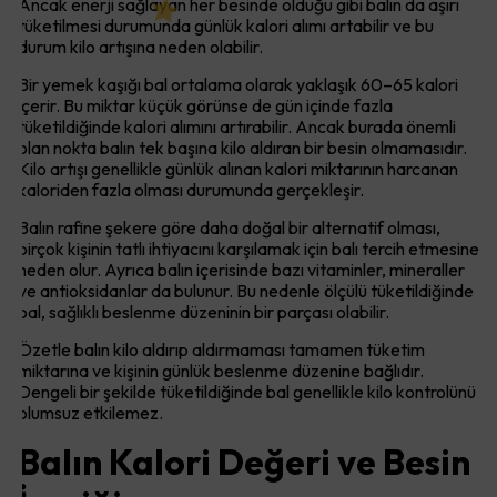
Ancak enerji sağlayan her besinde olduğu gibi balın da aşırı
tüketilmesi durumunda günlük kalori alımı artabilir ve bu
durum kilo artışına neden olabilir.
Bir yemek kaşığı bal ortalama olarak yaklaşık 60–65 kalori
içerir. Bu miktar küçük görünse de gün içinde fazla
tüketildiğinde kalori alımını artırabilir. Ancak burada önemli
olan nokta balın tek başına kilo aldıran bir besin olmamasıdır.
Kilo artışı genellikle günlük alınan kalori miktarının harcanan
kaloriden fazla olması durumunda gerçekleşir.
Balın rafine şekere göre daha doğal bir alternatif olması,
birçok kişinin tatlı ihtiyacını karşılamak için balı tercih etmesine
neden olur. Ayrıca balın içerisinde bazı vitaminler, mineraller
ve antioksidanlar da bulunur. Bu nedenle ölçülü tüketildiğinde
bal, sağlıklı beslenme düzeninin bir parçası olabilir.
Özetle balın kilo aldırıp aldırmaması tamamen tüketim
miktarına ve kişinin günlük beslenme düzenine bağlıdır.
Dengeli bir şekilde tüketildiğinde bal genellikle kilo kontrolünü
olumsuz etkilemez.
Balın Kalori Değeri ve Besin