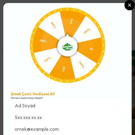
0
10%
200TL
200TL
250TL
5%
SATLARINI %10 İNDİRİMLE YAKALA
ÜCRETSİZ SOĞUK ZİNCİR G
150TL
100TL
20%
Şimdi Çevir, Hediyeni Al!
Hemen kazanmaya başla!
1 Kaşık Bal Kaç
Kalori? Balın