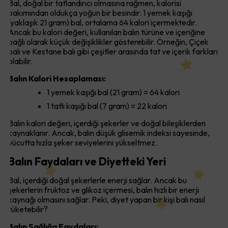
Bal, doğal bir tatlandırıcı olmasına rağmen, kalorisi
bakımından oldukça yoğun bir besindir. 1 yemek kaşığı
(yaklaşık 21 gram) bal, ortalama 64 kalori içermektedir.
Ancak bu kalori değeri, kullanılan balın türüne ve içeriğine
bağlı olarak küçük değişiklikler gösterebilir. Örneğin, Çiçek
balı ve Kestane balı gibi çeşitler arasında tat ve içerik farkları
olabilir.
Balın Kalori Hesaplaması:
1 yemek kaşığı bal (21 gram) = 64 kalori
1 tatlı kaşığı bal (7 gram) = 22 kalori
Balın kalori değeri, içerdiği şekerler ve doğal bileşiklerden
kaynaklanır. Ancak, balın düşük glisemik indeksi sayesinde,
vücutta hızla şeker seviyelerini yükseltmez.
Balın Faydaları ve Diyetteki Yeri
Bal, içerdiği doğal şekerlerle enerji sağlar. Ancak bu
şekerlerin fruktoz ve glikoz içermesi, balın hızlı bir enerji
kaynağı olmasını sağlar. Peki, diyet yapan bir kişi balı nasıl
tüketebilir?
Balın Sağlığa Faydaları: