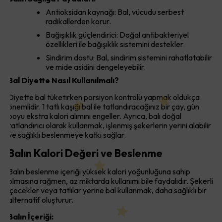
Antioksidan kaynağı: Bal, vücudu serbest
radikallerden korur.
Bağışıklık güçlendirici: Doğal antibakteriyel
özellikleri ile bağışıklık sistemini destekler.
Sindirim dostu: Bal, sindirim sistemini rahatlatabilir
ve mide asidini dengeleyebilir.
Bal Diyette Nasıl Kullanılmalı?
Diyette bal tüketirken porsiyon kontrolü yapmak oldukça
önemlidir. 1 tatlı kaşığı bal ile tatlandıracağınız bir çay, gün
boyu ekstra kalori alımını engeller. Ayrıca, balı doğal
tatlandırıcı olarak kullanmak, işlenmiş şekerlerin yerini alabilir
ve sağlıklı beslenmeye katkı sağlar.
Balın Kalori Değeri ve Beslenme
Balın beslenme içeriği yüksek kalori yoğunluğuna sahip
olmasına rağmen, az miktarda kullanımı bile faydalıdır. Şekerli
içecekler veya tatlılar yerine bal kullanmak, daha sağlıklı bir
alternatif oluşturur.
Balın İçeriği: