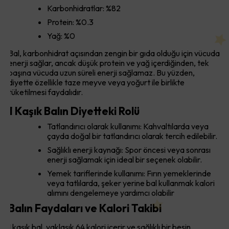
Karbonhidratlar: %82
Protein: %0.3
Yağ: %0
Bal, karbonhidrat açısından zengin bir gıda olduğu için vücuda
enerji sağlar, ancak düşük protein ve yağ içerdiğinden, tek
başına vücuda uzun süreli enerji sağlamaz. Bu yüzden,
diyette özellikle taze meyve veya yoğurt ile birlikte
tüketilmesi faydalıdır.
1 Kaşık Balın Diyetteki Rolü
Tatlandırıcı olarak kullanımı: Kahvaltılarda veya
çayda doğal bir tatlandırıcı olarak tercih edilebilir.
Sağlıklı enerji kaynağı: Spor öncesi veya sonrası
enerji sağlamak için ideal bir seçenek olabilir.
Yemek tariflerinde kullanımı: Fırın yemeklerinde
veya tatlılarda, şeker yerine bal kullanmak kalori
alımını dengelemeye yardımcı olabilir
Balın Faydaları ve Kalori Takibi
1 kaşık bal, yaklaşık 64 kalori içerir ve sağlıklı bir besin