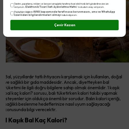
Tanıtım, pazarlama, reklam ve benzeri amaçlarla tarafıma ticari elektronik ileti gönderilmesine izin
Diyetteki Yeri
Elektronik Ticari İleti Aydınlatma Metni
veriyorum.
'ni okudum onay veriyorum.
KVKK kapsamında tarafınızca korunmasını, sms ve WhatsApp
Paylaştığım bilgilerin
üzerinden bilgilendirmeleri almayı
kabul ediyorum.
Çevir Kazan
Bal, yüzyıllardır tatlı ihtiyacını karşılamak için kullanılan, doğal
ve sağlıklı bir gıda maddesidir. Ancak, diyetteyken bal
tüketimi ile ilgili doğru bilgilere sahip olmak önemlidir. 1 kaşık
bal kaç kalori? sorusu, balı tüketirken kalori takibi yapmak
isteyenler için oldukça önemli bir sorudur. Balın kalori içeriği,
sağlıklı beslenme hedeflerinize nasıl uyum sağlayacağı
konusunda bilgi verecektir.
1 Kaşık Bal Kaç Kalori?