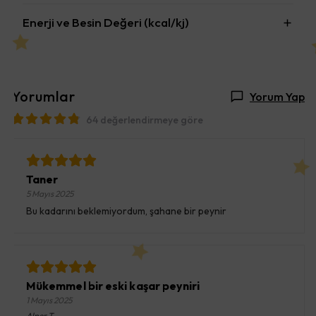
Enerji ve Besin Değeri (kcal/kj)
Yorumlar
Yorum Yap
64 değerlendirmeye göre
Taner
5 Mayıs 2025
Bu kadarını beklemiyordum, şahane bir peynir
Mükemmel bir eski kaşar peyniri
1 Mayıs 2025
Alper
T.