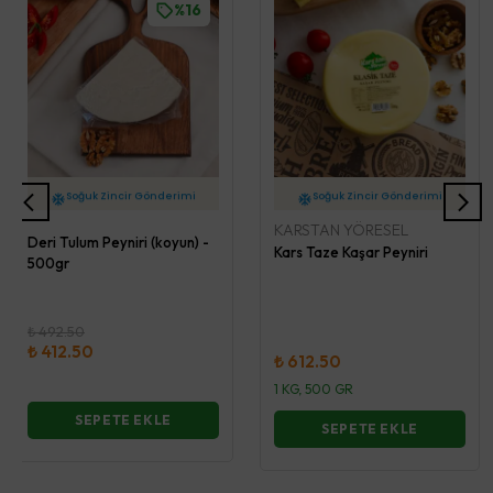
%16
2 İş Günü İçerisinde Kargo
2 İş Günü İçerisinde Kargo
KARSTAN YÖRESEL
Soğuk Zincir Gönderimi
Soğuk Zincir Gönderimi
Deri Tulum Peyniri (koyun) -
Kars Taze Kaşar Peyniri
500gr
₺ 492.50
₺ 412.50
₺ 612.50
1 KG, 500 GR
SEPETE EKLE
SEPETE EKLE