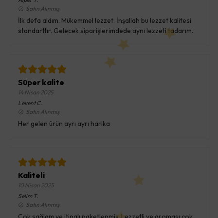
Satın Alınmış
İlk defa aldım. Mükemmel lezzet. İnşallah bu lezzet kalitesi
standarttır. Gelecek siparişlerimdede aynı lezzeti tadarım.
Süper kalite
14 Nisan 2025
Levent
C.
Satın Alınmış
Her gelen ürün ayrı ayrı harika
Kaliteli
10 Nisan 2025
Selim
T.
Satın Alınmış
Çok sağlam ve itinalı paketlenmiş. Lezzetli ve aroması çok