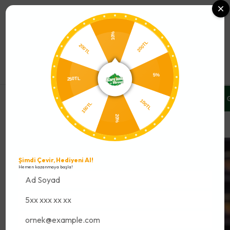
0
10%
200TL
200TL
250TL
5%
RSATLARINI %10 İNDİRİMLE YAKALA
ÜCRETSİZ SOĞUK ZİNCİR 
150TL
100TL
20%
Tüm Ürünler
Şimdi Çevir, Hediyeni Al!
Hemen kazanmaya başla!