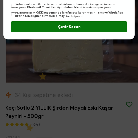
Tanıtım, pazarlama, reklam ve benzeri amaçlarla tarafıma ticari elektronik ileti gönderilmesine izin
Elektronik Ticari İleti Aydınlatma Metni
veriyorum.
'ni okudum onay veriyorum.
KVKK kapsamında tarafınızca korunmasını, sms ve WhatsApp
Paylaştığım bilgilerin
üzerinden bilgilendirmeleri almayı
kabul ediyorum.
Çevir Kazan
34
Kişi sepetine ekledi
Keçi Sütlü 2 YILLIK Şirden Mayalı Eski Kaşar
Peyniri - 500gr
( 64 )
₺ 372.50