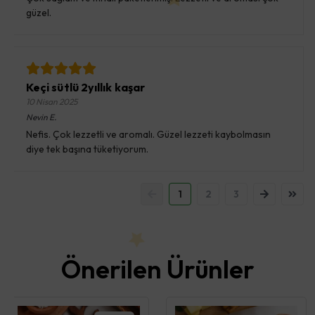
güzel.
Keçi sütlü 2yıllık kaşar
10 Nisan 2025
Nevin
E.
Nefis. Çok lezzetli ve aromalı. Güzel lezzeti kaybolmasın
diye tek başına tüketiyorum.
1
2
3
Önerilen Ürünler