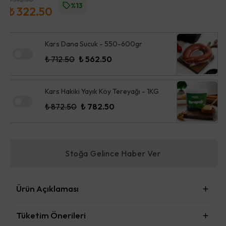
%13
₺ 322.50
Kars Dana Sucuk - 550-600gr
₺ 712.50
₺ 562.50
Kars Hakiki Yayık Köy Tereyağı - 1KG
₺ 872.50
₺ 782.50
Stoğa Gelince Haber Ver
Ürün Açıklaması
Tüketim Önerileri