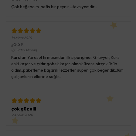
Çok beğendim ,nefis bir peynir ...tavsiyemdir...
18 Mart 2025
güniz
ö.
Satın Alınmış
Karstan Yöresel firmasından ilk siparişimdi. Gravyer, Kars
eski kaşar ve çıldır göbek kaşar olmak üzere birçok ürün
aldım..paketleme başarılı..lezzetler süper..çok beğendik..tüm
çalışanların ellerine sağlık..
çok güzelll
9 Aralık 2024