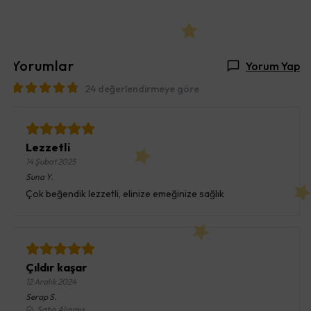
Yorumlar
Yorum Yap
24 değerlendirmeye göre
Lezzetli
14 Şubat 2025
Suna
Y.
Çok beğendik lezzetli, elinize emeğinize sağlık
Çıldır kaşar
12 Aralık 2024
Serap
S.
Satın Alınmış