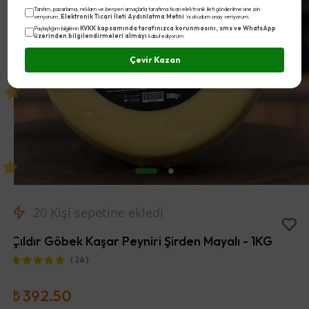
Tanıtım, pazarlama, reklam ve benzeri amaçlarla tarafıma ticari elektronik ileti gönderilmesine izin
Elektronik Ticari İleti Aydınlatma Metni
veriyorum.
'ni okudum onay veriyorum.
KVKK kapsamında tarafınızca korunmasını, sms ve WhatsApp
Paylaştığım bilgilerin
üzerinden bilgilendirmeleri almayı
kabul ediyorum.
Çevir Kazan
20
Kişi sepetine ekledi
Çıldır Göbek Kaşar Peyniri Şirden Mayalı - 1KG
( 24 )
₺ 392.50