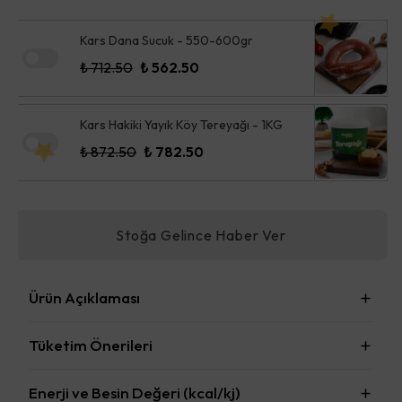
Kars Dana Sucuk - 550-600gr
₺ 712.50
₺ 562.50
Kars Hakiki Yayık Köy Tereyağı - 1KG
₺ 872.50
₺ 782.50
Stoğa Gelince Haber Ver
Ürün Açıklaması
Tüketim Önerileri
Enerji ve Besin Değeri (kcal/kj)