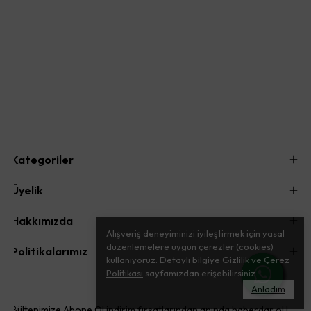
Kategoriler
Üyelik
Hakkımızda
Alışveriş deneyiminizi iyileştirmek için yasal
düzenlemelere uygun çerezler (cookies)
Politikalarımız
kullanıyoruz. Detaylı bilgiye
Gizlilik ve Çerez
Politikası
sayfamızdan erişebilirsiniz.
Anladım
Bültenimize Abone Ol indirim fırsatlarından anında haberdar ol !