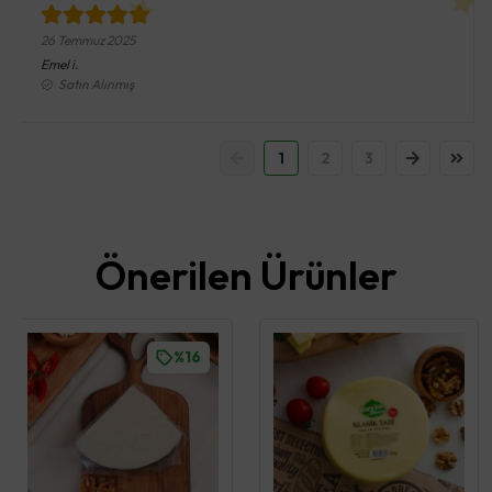
26 Temmuz 2025
Emel
i.
Satın Alınmış
1
2
3
Önerilen Ürünler
%16