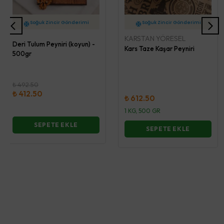
2 İş Günü İçerisinde Kargo
2 İş Günü İçerisinde Kargo
KARSTAN YÖRESEL
Soğuk Zincir Gönderimi
Soğuk Zincir Gönderimi
Deri Tulum Peyniri (koyun) -
Kars Taze Kaşar Peyniri
500gr
₺ 492.50
₺ 412.50
₺ 612.50
1 KG, 500 GR
SEPETE EKLE
SEPETE EKLE