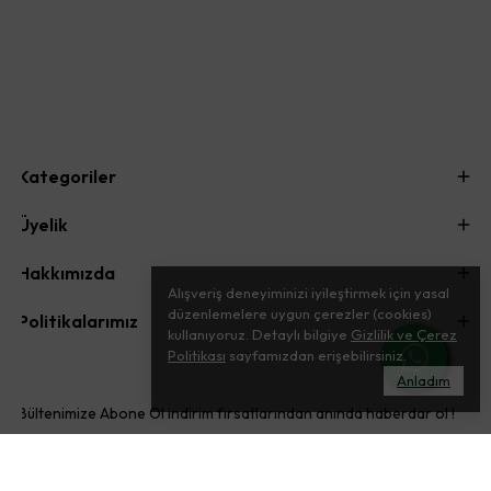
Kategoriler
Üyelik
Hakkımızda
Alışveriş deneyiminizi iyileştirmek için yasal
düzenlemelere uygun çerezler (cookies)
Politikalarımız
kullanıyoruz. Detaylı bilgiye
Gizlilik ve Çerez
Politikası
sayfamızdan erişebilirsiniz.
Anladım
Bültenimize Abone Ol indirim fırsatlarından anında haberdar ol !
ABONE OL