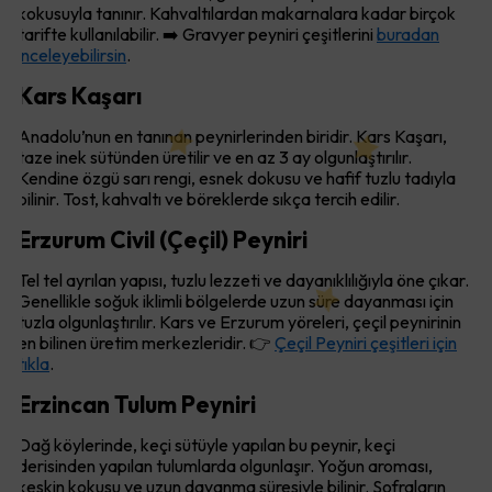
kokusuyla tanınır. Kahvaltılardan makarnalara kadar birçok
tarifte kullanılabilir. ➡️ Gravyer peyniri çeşitlerini
buradan
inceleyebilirsin
.
Kars Kaşarı
Anadolu’nun en tanınan peynirlerinden biridir. Kars Kaşarı,
taze inek sütünden üretilir ve en az 3 ay olgunlaştırılır.
Kendine özgü sarı rengi, esnek dokusu ve hafif tuzlu tadıyla
bilinir. Tost, kahvaltı ve böreklerde sıkça tercih edilir.
Erzurum Civil (Çeçil) Peyniri
Tel tel ayrılan yapısı, tuzlu lezzeti ve dayanıklılığıyla öne çıkar.
Genellikle soğuk iklimli bölgelerde uzun süre dayanması için
tuzla olgunlaştırılır. Kars ve Erzurum yöreleri, çeçil peynirinin
en bilinen üretim merkezleridir. 👉
Çeçil Peyniri çeşitleri için
tıkla
.
Erzincan Tulum Peyniri
Dağ köylerinde, keçi sütüyle yapılan bu peynir, keçi
derisinden yapılan tulumlarda olgunlaşır. Yoğun aroması,
keskin kokusu ve uzun dayanma süresiyle bilinir. Sofraların