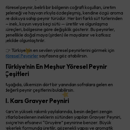
Yöresel peynir, belirli bir bölgenin coğrafi koşulları, üretim
geleneği ve hayvan ırkıyla özdeşleşmiş, kendine özgü aroma
ve dokuya sahip peynir türüdür. Her biri farklı süt türlerinden
— inek, koyun veya keçi sütü — üretilir ve olgunlaşma
süreçleri, bölgesine göre değişiklik gösterir. Bu peynirler,
genellikle doğal maya (şirden) ile mayalanır ve katkısız
şekilde olgunlaştırılır.
👉 Türkiye’nin en sevilen yöresel peynirlerini görmek için
Yöresel Peynirler
sayfasına göz atabilirsin.
Türkiye’nin En Meşhur Yöresel Peynir
Çeşitleri
Aşağıda, ülkemizin dört bir yanından sofralara gelen en
değerli peynir çeşitlerini bulabilirsin.
1. Kars Gravyer Peyniri
Kars’ın yüksek rakımlı yaylalarında, besin değeri zengin
otlarla beslenen ineklerin sütünden yapılan Gravyer Peyniri,
İsviçre’nin efsanevi “Gruyère” peynirine benzer. Büyük
tekerlek formunda üretilir, gözenekli yapısı ve aromatik