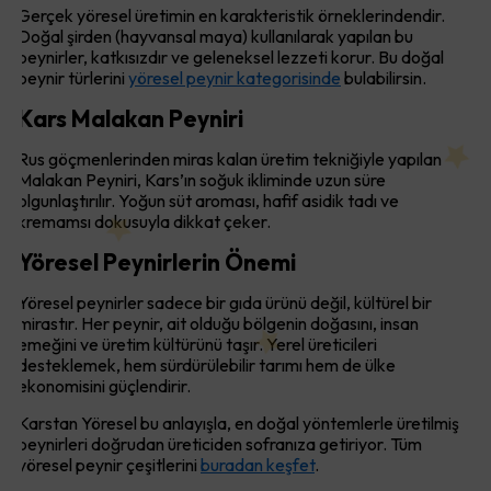
Gerçek yöresel üretimin en karakteristik örneklerindendir.
Doğal şirden (hayvansal maya) kullanılarak yapılan bu
peynirler, katkısızdır ve geleneksel lezzeti korur. Bu doğal
peynir türlerini
yöresel peynir kategorisinde
bulabilirsin.
Kars Malakan Peyniri
Rus göçmenlerinden miras kalan üretim tekniğiyle yapılan
Malakan Peyniri, Kars’ın soğuk ikliminde uzun süre
olgunlaştırılır. Yoğun süt aroması, hafif asidik tadı ve
kremamsı dokusuyla dikkat çeker.
Yöresel Peynirlerin Önemi
Yöresel peynirler sadece bir gıda ürünü değil, kültürel bir
mirastır. Her peynir, ait olduğu bölgenin doğasını, insan
emeğini ve üretim kültürünü taşır. Yerel üreticileri
desteklemek, hem sürdürülebilir tarımı hem de ülke
ekonomisini güçlendirir.
Karstan Yöresel bu anlayışla, en doğal yöntemlerle üretilmiş
peynirleri doğrudan üreticiden sofranıza getiriyor. Tüm
yöresel peynir çeşitlerini
buradan keşfet
.