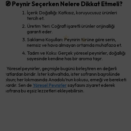
🧭 Peynir Seçerken Nelere Dikkat Etmeli?
İçerik Doğallığı: Katkısız, koruyucusuz ürünleri
tercih et.
Üretim Yeri: Coğrafi işaretli ürünler orijinalliği
garanti eder.
Saklama Koşulları: Peynirin türüne göre serin,
nemsiz ve hava almayan ortamda muhafaza et.
Tadım ve Koku: Gerçek yöresel peynirler, doğallığı
sayesinde kendine has bir aroma taşır.
Yöresel peynirler, geçmişle bugünü birleştiren en değerli
tatlardan biridir. İster kahvaltıda, ister sofranın başrolünde
olsun; her lokmasında Anadolu’nun kokusu, emeği ve bereketi
vardır. Sen de
Yöresel Peynirler
sayfasını ziyaret ederek
sofrana bu eşsiz lezzetleri ekleyebilirsin.