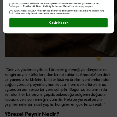
Nedir?
Tanıtım, pazarlama, reklam ve benzeri amaçlarla tarafıma ticari elektronik ileti gönderilmesine izin
Elektronik Ticari İleti Aydınlatma Metni
veriyorum.
'ni okudum onay veriyorum.
KVKK kapsamında tarafınızca korunmasını, sms ve WhatsApp
Paylaştığım bilgilerin
üzerinden bilgilendirmeleri almayı
kabul ediyorum.
Çevir Kazan
Türkiye, yüzlerce yıllık süt ürünleri geleneğiyle dünyanın en
zengin peynir kültürlerinden birine sahiptir. Anadolu’nun dört
bir yanında farklı iklim, bitki örtüsü ve üretim yöntemlerinden
doğan yöresel peynirler, hem lezzet hem de kültürel miras
açısından benzersiz bir yere sahiptir. Bugün sofralarımızda
yer alan her bir peynir çeşidi, bulunduğu bölgenin doğasını,
havasını ve insan emeğini yansıtır. Peki bu yöresel peynir
çeşitleri nelerdir, nasıl yapılır, hangileri en çok tercih edilir?
Yöresel Peynir Nedir?