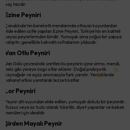
baş tacıdır.
Ezine Peyniri
Çanakkale’nin bereketli meralarında otlayan koyunlardan
elde edilen sütle yapılan Ezine Peyniri, Türkiye’nin en kaliteli
beyaz peynirlerinden biridir. Yumuşak ama yoğun bir yapıya
sahiptir; genellikle kahvaltı sofralarının yıldızıdır.
Van Otlu Peyniri
Van Gölü çevresinde üretilen bu peynirin içine sirmo, mendi,
heliz gibi yöreye özgü otlar eklenir. Doğal probiyotik
kaynağıdır ve eşsiz aromasıyla fark yaratır. Yemeklerde
baharat etkisi yaratarak lezzeti katlar.
Lor Peyniri
Peynir altı suyundan elde edilen, yumuşak dokulu bir peynirdir.
Tuzsuz veya az tuzlu olarak tüketilir, diyet yapanlar ve bebek
menüleri için idealdir.
Şirden Mayalı Peynir