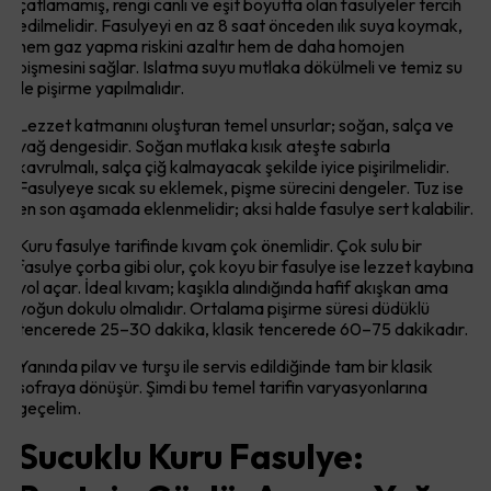
çatlamamış, rengi canlı ve eşit boyutta olan fasulyeler tercih
edilmelidir. Fasulyeyi en az 8 saat önceden ılık suya koymak,
hem gaz yapma riskini azaltır hem de daha homojen
pişmesini sağlar. Islatma suyu mutlaka dökülmeli ve temiz su
ile pişirme yapılmalıdır.
Lezzet katmanını oluşturan temel unsurlar; soğan, salça ve
yağ dengesidir. Soğan mutlaka kısık ateşte sabırla
kavrulmalı, salça çiğ kalmayacak şekilde iyice pişirilmelidir.
Fasulyeye sıcak su eklemek, pişme sürecini dengeler. Tuz ise
en son aşamada eklenmelidir; aksi halde fasulye sert kalabilir.
Kuru fasulye tarifinde kıvam çok önemlidir. Çok sulu bir
fasulye çorba gibi olur, çok koyu bir fasulye ise lezzet kaybına
yol açar. İdeal kıvam; kaşıkla alındığında hafif akışkan ama
yoğun dokulu olmalıdır. Ortalama pişirme süresi düdüklü
tencerede 25–30 dakika, klasik tencerede 60–75 dakikadır.
Yanında pilav ve turşu ile servis edildiğinde tam bir klasik
sofraya dönüşür. Şimdi bu temel tarifin varyasyonlarına
geçelim.
Sucuklu Kuru Fasulye: