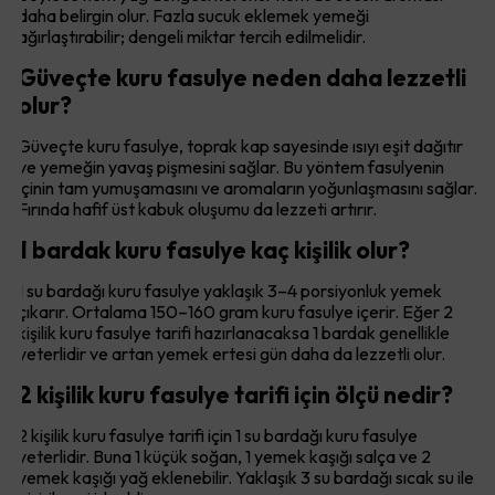
daha belirgin olur. Fazla sucuk eklemek yemeği
ağırlaştırabilir; dengeli miktar tercih edilmelidir.
Güveçte kuru fasulye neden daha lezzetli
olur?
Güveçte kuru fasulye, toprak kap sayesinde ısıyı eşit dağıtır
ve yemeğin yavaş pişmesini sağlar. Bu yöntem fasulyenin
içinin tam yumuşamasını ve aromaların yoğunlaşmasını sağlar.
Fırında hafif üst kabuk oluşumu da lezzeti artırır.
1 bardak kuru fasulye kaç kişilik olur?
1 su bardağı kuru fasulye yaklaşık 3–4 porsiyonluk yemek
çıkarır. Ortalama 150–160 gram kuru fasulye içerir. Eğer 2
kişilik kuru fasulye tarifi hazırlanacaksa 1 bardak genellikle
yeterlidir ve artan yemek ertesi gün daha da lezzetli olur.
2 kişilik kuru fasulye tarifi için ölçü nedir?
2 kişilik kuru fasulye tarifi için 1 su bardağı kuru fasulye
yeterlidir. Buna 1 küçük soğan, 1 yemek kaşığı salça ve 2
yemek kaşığı yağ eklenebilir. Yaklaşık 3 su bardağı sıcak su ile