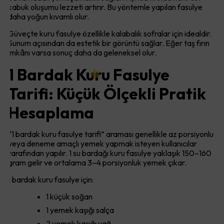
kabuk oluşumu lezzeti artırır. Bu yöntemle yapılan fasulye
daha yoğun kıvamlı olur.
Güveçte kuru fasulye özellikle kalabalık sofralar için idealdir.
Sunum açısından da estetik bir görüntü sağlar. Eğer taş fırın
imkânı varsa sonuç daha da geleneksel olur.
1 Bardak Kuru Fasulye
Tarifi: Küçük Ölçekli Pratik
Hesaplama
“1 bardak kuru fasulye tarifi” araması genellikle az porsiyonlu
veya deneme amaçlı yemek yapmak isteyen kullanıcılar
tarafından yapılır. 1 su bardağı kuru fasulye yaklaşık 150–160
gram gelir ve ortalama 3–4 porsiyonluk yemek çıkar.
1 bardak kuru fasulye için:
1 küçük soğan
1 yemek kaşığı salça
2 yemek kaşığı yağ