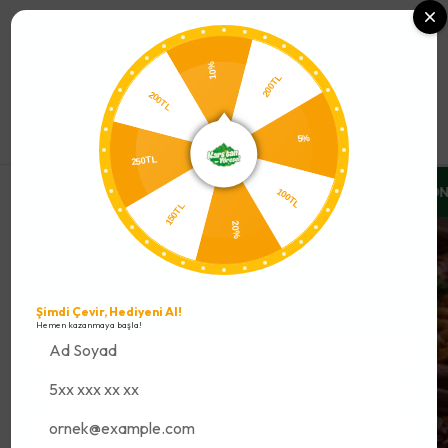
0
10%
200TL
200TL
5%
250TL
TLARINI %10 İNDİRİMLE YAKALA
ÜCRETSİZ SOĞUK ZİNCİR GÖN
100TL
150TL
20%
Şimdi Çevir, Hediyeni Al!
Hemen kazanmaya başla!
Kuru Fasulye Tarifi:
Gelenekten
Geleceğe Tam