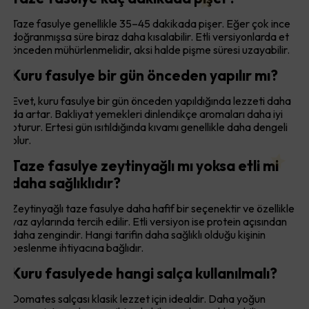
Taze fasulye genellikle 35–45 dakikada pişer. Eğer çok ince
doğranmışsa süre biraz daha kısalabilir. Etli versiyonlarda et
önceden mühürlenmelidir, aksi halde pişme süresi uzayabilir.
Kuru fasulye bir gün önceden yapılır mı?
Evet, kuru fasulye bir gün önceden yapıldığında lezzeti daha
da artar. Bakliyat yemekleri dinlendikçe aromaları daha iyi
oturur. Ertesi gün ısıtıldığında kıvamı genellikle daha dengeli
olur.
Taze fasulye zeytinyağlı mı yoksa etli mi
daha sağlıklıdır?
Zeytinyağlı taze fasulye daha hafif bir seçenektir ve özellikle
yaz aylarında tercih edilir. Etli versiyon ise protein açısından
daha zengindir. Hangi tarifin daha sağlıklı olduğu kişinin
beslenme ihtiyacına bağlıdır.
Kuru fasulyede hangi salça kullanılmalı?
Domates salçası klasik lezzet için idealdir. Daha yoğun