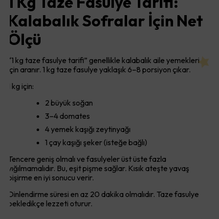
1 Kg Taze Fasulye Tarifi:
Kalabalık Sofralar İçin Net
Ölçü
“1 kg taze fasulye tarifi” genellikle kalabalık aile yemekleri
için aranır. 1 kg taze fasulye yaklaşık 6–8 porsiyon çıkar.
1 kg için:
2 büyük soğan
3–4 domates
4 yemek kaşığı zeytinyağı
1 çay kaşığı şeker (isteğe bağlı)
Tencere geniş olmalı ve fasulyeler üst üste fazla
yığılmamalıdır. Bu, eşit pişme sağlar. Kısık ateşte yavaş
pişirme en iyi sonucu verir.
Dinlendirme süresi en az 20 dakika olmalıdır. Taze fasulye
bekledikçe lezzeti oturur.