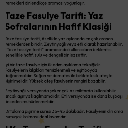
yemekleri dinlendikçe aroması yoğunlaşır.
Taze Fasulye Tarifi: Yaz
Sofralarının Hafif Klasiği
Taze fasulye tarifi, özellikle yaz aylarında en çok aranan
yemeklerden biridir. Zeytinyağlı veya etli olarak hazırlanabilir.
“Taze fasulye tarifi” aramasında kullanıcıların beklentisi
genellikle hafif, sulu ve dengeli bir lezzettir.
İyi bir taze fasulye için ilk adım ayıklama tekniğidir.
Fasulyelerin kılçıkları temizlenmeli ve eşit boyda
doğranmalıdır. Soğan ve domates ile birlikte kısık ateşte
pişirilmelidir. Yüksek ateş fasulyenin rengini bozabilir.
Zeytinyağlı versiyonda şeker çok az miktarda kullanılabilir
ancak aşırıya kaçılmamalıdır. Etli versiyonda ise dana kuşbaşı
önceden mühürlenmelidir.
Ortalama pişirme süresi 35–45 dakikadır. Fasulyenin diri ama
yumuşak kalması ideal kıvamdır.