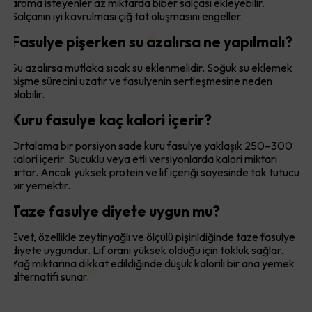
aroma isteyenler az miktarda biber salçası ekleyebilir.
Salçanın iyi kavrulması çiğ tat oluşmasını engeller.
Fasulye pişerken su azalırsa ne yapılmalı?
Su azalırsa mutlaka sıcak su eklenmelidir. Soğuk su eklemek
pişme sürecini uzatır ve fasulyenin sertleşmesine neden
olabilir.
Kuru fasulye kaç kalori içerir?
Ortalama bir porsiyon sade kuru fasulye yaklaşık 250–300
kalori içerir. Sucuklu veya etli versiyonlarda kalori miktarı
artar. Ancak yüksek protein ve lif içeriği sayesinde tok tutucu
bir yemektir.
Taze fasulye diyete uygun mu?
Evet, özellikle zeytinyağlı ve ölçülü pişirildiğinde taze fasulye
diyete uygundur. Lif oranı yüksek olduğu için tokluk sağlar.
Yağ miktarına dikkat edildiğinde düşük kalorili bir ana yemek
alternatifi sunar.