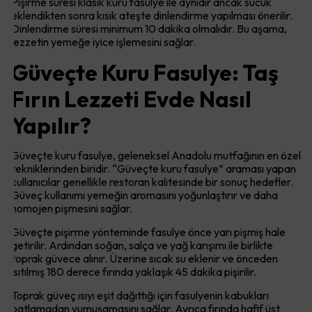
Pişirme süresi klasik kuru fasulye ile aynıdır ancak sucuk
eklendikten sonra kısık ateşte dinlendirme yapılması önerilir.
Dinlendirme süresi minimum 10 dakika olmalıdır. Bu aşama,
lezzetin yemeğe iyice işlemesini sağlar.
Güveçte Kuru Fasulye: Taş
Fırın Lezzeti Evde Nasıl
Yapılır?
Güveçte kuru fasulye, geleneksel Anadolu mutfağının en özel
tekniklerinden biridir. “Güveçte kuru fasulye” araması yapan
kullanıcılar genellikle restoran kalitesinde bir sonuç hedefler.
Güveç kullanımı yemeğin aromasını yoğunlaştırır ve daha
homojen pişmesini sağlar.
Güveçte pişirme yönteminde fasulye önce yarı pişmiş hale
getirilir. Ardından soğan, salça ve yağ karışımı ile birlikte
toprak güvece alınır. Üzerine sıcak su eklenir ve önceden
ısıtılmış 180 derece fırında yaklaşık 45 dakika pişirilir.
Toprak güveç ısıyı eşit dağıttığı için fasulyenin kabukları
patlamadan yumuşamasını sağlar. Ayrıca fırında hafif üst