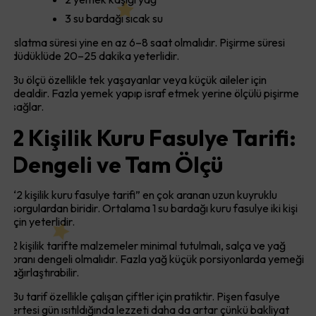
3 su bardağı sıcak su
Islatma süresi yine en az 6–8 saat olmalıdır. Pişirme süresi
düdüklüde 20–25 dakika yeterlidir.
Bu ölçü özellikle tek yaşayanlar veya küçük aileler için
idealdir. Fazla yemek yapıp israf etmek yerine ölçülü pişirme
sağlar.
2 Kişilik Kuru Fasulye Tarifi:
Dengeli ve Tam Ölçü
“2 kişilik kuru fasulye tarifi” en çok aranan uzun kuyruklu
sorgulardan biridir. Ortalama 1 su bardağı kuru fasulye iki kişi
için yeterlidir.
2 kişilik tarifte malzemeler minimal tutulmalı, salça ve yağ
oranı dengeli olmalıdır. Fazla yağ küçük porsiyonlarda yemeği
ağırlaştırabilir.
Bu tarif özellikle çalışan çiftler için pratiktir. Pişen fasulye
ertesi gün ısıtıldığında lezzeti daha da artar çünkü bakliyat