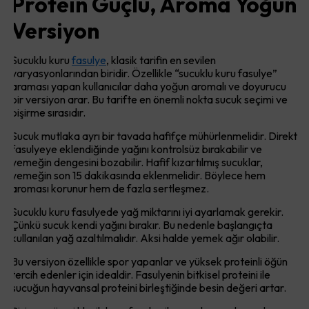
Protein Güçlü, Aroma Yoğun
Versiyon
Sucuklu kuru
fasulye
, klasik tarifin en sevilen
varyasyonlarından biridir. Özellikle “sucuklu kuru fasulye”
araması yapan kullanıcılar daha yoğun aromalı ve doyurucu
bir versiyon arar. Bu tarifte en önemli nokta sucuk seçimi ve
pişirme sırasıdır.
Sucuk mutlaka ayrı bir tavada hafifçe mühürlenmelidir. Direkt
fasulyeye eklendiğinde yağını kontrolsüz bırakabilir ve
yemeğin dengesini bozabilir. Hafif kızartılmış sucuklar,
yemeğin son 15 dakikasında eklenmelidir. Böylece hem
aroması korunur hem de fazla sertleşmez.
Sucuklu kuru fasulyede yağ miktarını iyi ayarlamak gerekir.
Çünkü sucuk kendi yağını bırakır. Bu nedenle başlangıçta
kullanılan yağ azaltılmalıdır. Aksi halde yemek ağır olabilir.
Bu versiyon özellikle spor yapanlar ve yüksek proteinli öğün
tercih edenler için idealdir. Fasulyenin bitkisel proteini ile
sucuğun hayvansal proteini birleştiğinde besin değeri artar.