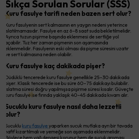
Sıkça Sorulan Sorular (SSS)
Kuru fasulye tarifi neden bazen sert olur?
Kuru fasulyenin sert kalmasının en yaygın nedeni yeterince
ıslatılmamasıdır. Fasulye en az 6–8 saat suda bekletilmelidir.
Ayrıca tuzun pişirme başında eklenmesi de sertliğe yol
açabilir. Tuz her zaman pişmenin son aşamasında
eklenmelidir. Fasulyenin eski olması da pişme süresini uzatır
ve sert kalmasına neden olabilir.
Kuru fasulye kaç dakikada pişer?
Düdüklü tencerede kuru fasulye genellikle 25–30 dakikada
pişer. Klasik tencerede ise bu süre 60–75 dakikayı bulabilir.
Islatma süresi doğru yapılmışsa pişirme süresi kısalır. Güveçte
kuru fasulye ise fırında yaklaşık 40–45 dakikada kıvam alır.
Sucuklu kuru fasulye nasıl daha lezzetli
olur?
Sucuklu
kuru fasulye
yaparken sucuk mutlaka ayrı bir tavada
hafif kızartılmalı ve yemeğe son aşamada eklenmelidir.
Böylece hem yağ dengesi korunur hem de sucuk aroması