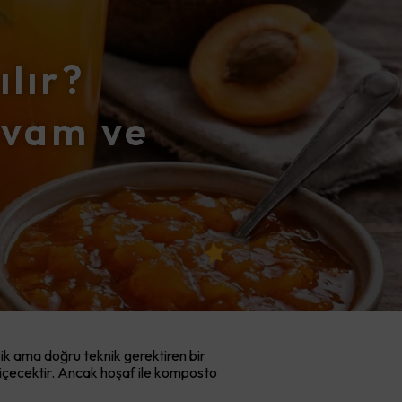
ılır?
ıvam ve
ik ama doğru teknik gerektiren bir
r içecektir. Ancak hoşaf ile komposto