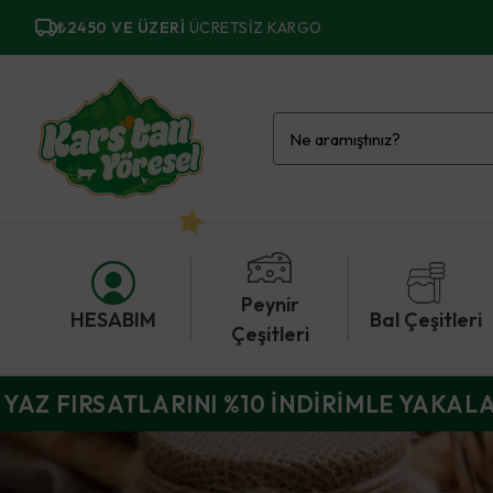
₺2450 VE ÜZERI
ÜCRETSIZ KARGO
Peynir
HESABIM
Bal Çeşitleri
Çeşitleri
YAZ FIRSATLARINI %10 İNDİRİMLE YAKAL