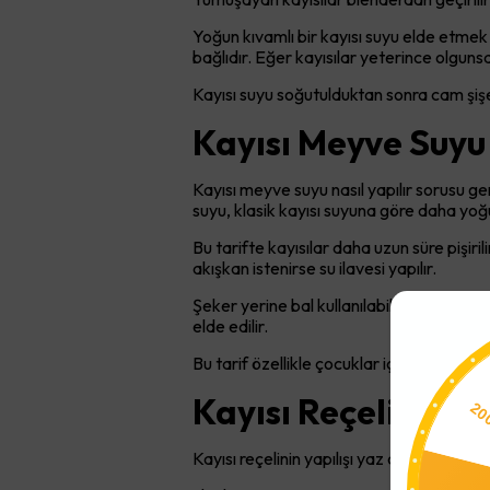
Yoğun kıvamlı bir kayısı suyu elde etmek içi
bağlıdır. Eğer kayısılar yeterince olgun
Kayısı suyu soğutulduktan sonra cam şişe
Kayısı Meyve Suyu
Kayısı meyve suyu nasıl yapılır sorusu ge
suyu, klasik kayısı suyuna göre daha yoğun
Bu tarifte kayısılar daha uzun süre pişir
akışkan istenirse su ilavesi yapılır.
Şeker yerine bal kullanılabilir ancak kayı
elde edilir.
Bu tarif özellikle çocuklar için sağlıklı bir
Kayısı Reçelinin Y
2
Kayısı reçelinin yapılışı yaz aylarının en 