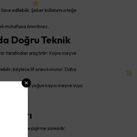
 ilave edilebilir. Şeker kullanımı isteğe
reli muhafaza önerilmez.
nda Doğru Teknik
ar tarafından araştırılır. Kayısı meyve
ebilir; böylece lif oranı korunur. Daha
klaşık 1–1,5 litre yoğun kayısı meyve suyu
am Sırrı
u şeker oranı ve pişirme süresidir.