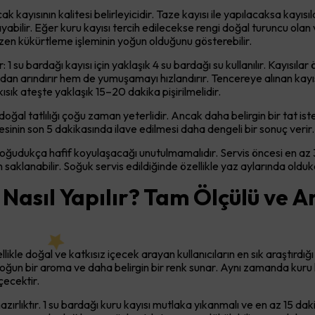
ılacak kayısının kalitesi belirleyicidir. Taze kayısı ile yapılacaksa ka
ayabilir. Eğer kuru kayısı tercih edilecekse rengi doğal turuncu ola
 bazen kükürtleme işleminin yoğun olduğunu gösterebilir.
1 su bardağı kayısı için yaklaşık 4 su bardağı su kullanılır. Kayısıl
zdan arındırır hem de yumuşamayı hızlandırır. Tencereye alınan kayıs
sık ateşte yaklaşık 15–20 dakika pişirilmelidir.
n doğal tatlılığı çoğu zaman yeterlidir. Ancak daha belirgin bir tat 
sinin son 5 dakikasında ilave edilmesi daha dengeli bir sonuç verir.
Soğudukça hafif koyulaşacağı unutulmamalıdır. Servis öncesi en a
aklanabilir. Soğuk servis edildiğinde özellikle yaz aylarında oldukç
 Nasıl Yapılır? Tam Ölçülü ve 
llikle doğal ve katkısız içecek arayan kullanıcıların en sık araştırdığı 
ğun bir aroma ve daha belirgin bir renk sunar. Aynı zamanda kuru ka
çecektir.
zırlıktır. 1 su bardağı kuru kayısı mutlaka yıkanmalı ve en az 15 daki