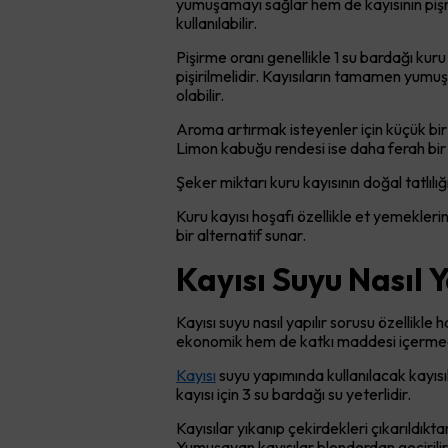
yumuşamayı sağlar hem de kayısının pişm
kullanılabilir.
Pişirme oranı genellikle 1 su bardağı kur
pişirilmelidir. Kayısıların tamamen yu
olabilir.
Aroma artırmak isteyenler için küçük bir t
Limon kabuğu rendesi ise daha ferah bir 
Şeker miktarı kuru kayısının doğal tatlılı
Kuru kayısı hoşafı özellikle et yemeklerin
bir alternatif sunar.
Kayısı Suyu Nasıl 
Kayısı suyu nasıl yapılır sorusu özellikle
ekonomik hem de katkı maddesi içermediği
Kayısı
suyu yapımında kullanılacak kayısı
kayısı için 3 su bardağı su yeterlidir.
Kayısılar yıkanıp çekirdekleri çıkarıldık
Yumuşayan kayısılar blenderdan geçirilir.