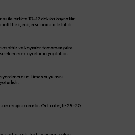
su ile birlikte 10–12 dakika kaynatılır,
fif bir içim için su oranı artırılabilir.
rı azaltılır ve kayısılar tamamen püre
 su eklenerek ayarlama yapılabilir.
a yardımcı olur. Limon suyu aynı
eterlidir.
ının rengini karartır. Orta ateşte 25–30
 sorbe, kek, tart ve enerji topları