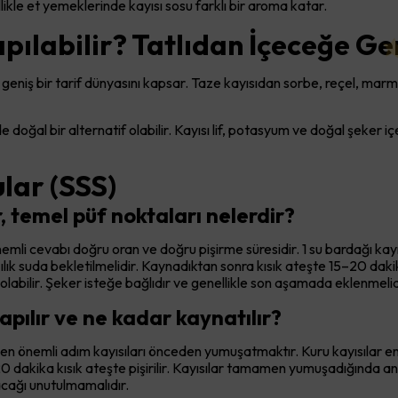
zellikle et yemeklerinde kayısı sosu farklı bir aroma katar.
pılabilir? Tatlıdan İçeceğe Ge
a geniş bir tarif dünyasını kapsar. Taze kayısıdan sorbe, reçel, marme
oğal bir alternatif olabilir. Kayısı lif, potasyum ve doğal şeker içer
lar (SSS)
r, temel püf noktaları nelerdir?
emli cevabı doğru oran ve doğru pişirme süresidir. 1 su bardağı kayısı
lık suda bekletilmelidir. Kaynadıktan sonra kısık ateşte 15–20 dakika
abilir. Şeker isteğe bağlıdır ve genellikle son aşamada eklenmelid
yapılır ve ne kadar kaynatılır?
a en önemli adım kayısıları önceden yumuşatmaktır. Kuru kayısılar en 
 20 dakika kısık ateşte pişirilir. Kayısılar tamamen yumuşadığınd
cağı unutulmamalıdır.