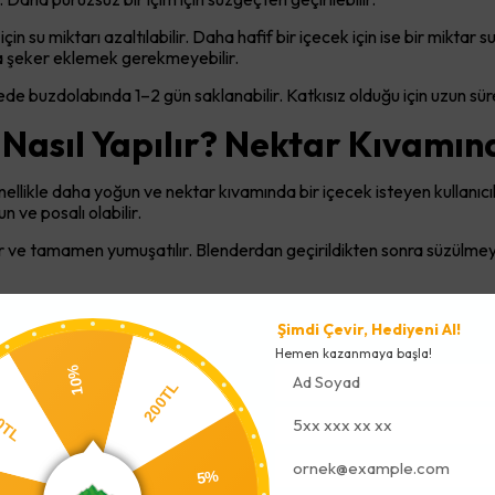
n su miktarı azaltılabilir. Daha hafif bir içecek için ise bir miktar su
sa şeker eklemek gerekmeyebilir.
de buzdolabında 1–2 gün saklanabilir. Katkısız olduğu için uzun sü
 Nasıl Yapılır? Nektar Kıvamı
nellikle daha yoğun ve nektar kıvamında bir içecek isteyen kullanıcıl
 ve posalı olabilir.
ilir ve tamamen yumuşatılır. Blenderdan geçirildikten sonra süzülmey
sının doğal aroması genellikle yeterlidir. Ortalama 1 kg kayısıdan ya
Şimdi Çevir, Hediyeni Al!
Hemen kazanmaya başla!
 içecek alternatifi sunar.
10%
200TL
apılışı: Parlak Renk ve Tam Kıv
00TL
popüler konularındandır. İyi bir kayısı reçeli için en önemli unsur doğr
5%