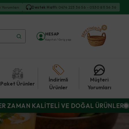
i Yorumları
Destek Hattı
0474 223 36 56 - 0530 811 56 36
0
HESAP
Kayıt ol / Giriş yap
İndirimli
Müşteri
Paket Ürünler
Ürünler
Yorumları
ER ZAMAN KALİTELİ VE DOĞAL ÜRÜNLER