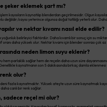
 ve şeker eklemek şart mı?
şlem kayısıların kaynatılıp blenderdan geçirilmesidir. Olgun kayısılar 
u değildir; kayısı yeterince olgunsa doğal tatlılığı yeterli olur. Daha ha
apılır ve nektar kıvamı nasıl elde edilir?
 yoğunluk belirleyici faktördür. Daha kıvamlı bir sonuç için su mikta
 lif oranı daha yüksek olur. Nektar kıvamı için blender sonrası çok az
 sırasında neden limon suyu eklenir?
 suyu hem parlaklık sağlar hem de reçelin daha uzun süre dayanmasın
 Genellikle kaynatmanın son 5 dakikasında birkaç damla eklenmesi y
 renk olur?
edeni fazla kaynatmaktır. Yüksek ateşte uzun süre kaynatmak kayıs
daha canlı bir renk sağlar.
, sadece reçel mi olur?
ı oldukça geniştir. Kayısıdan hoşaf, komposto, marmelat, smoothie,