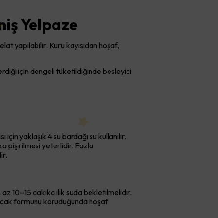
niş Yelpaze
lat yapılabilir. Kuru kayısıdan hoşaf,
diği için dengeli tüketildiğinde besleyici
 için yaklaşık 4 su bardağı su kullanılır.
 pişirilmesi yeterlidir. Fazla
ir.
az 10–15 dakika ılık suda bekletilmelidir.
a ancak formunu koruduğunda hoşaf