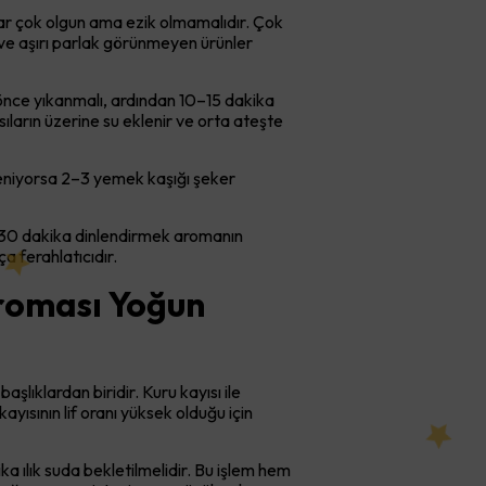
yısılar çok olgun ama ezik olmamalıdır. Çok
n ve aşırı parlak görünmeyen ürünler
ar önce yıkanmalı, ardından 10–15 dakika
ıların üzerine su eklenir ve orta ateşte
isteniyorsa 2–3 yemek kaşığı şeker
z 30 dakika dinlendirmek aromanın
a ferahlatıcıdır.
Aroması Yoğun
başlıklardan biridir. Kuru kayısı ile
yısının lif oranı yüksek olduğu için
ka ılık suda bekletilmelidir. Bu işlem hem