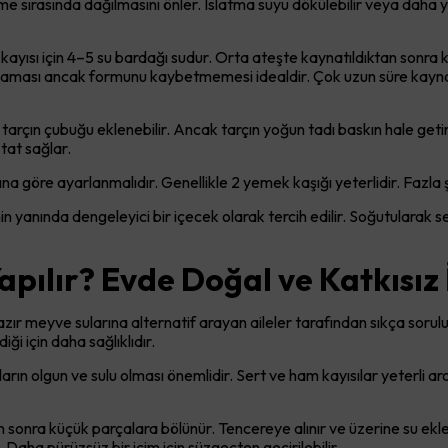
e sırasında dağılmasını önler. Islatma suyu dökülebilir veya daha
u kayısı için 4–5 su bardağı sudur. Orta ateşte kaynatıldıktan sonra 
muşaması ancak formunu kaybetmemesi idealdir. Çok uzun süre kay
arçın çubuğu eklenebilir. Ancak tarçın yoğun tadı baskın hale getireb
tat sağlar.
ğına göre ayarlanmalıdır. Genellikle 2 yemek kaşığı yeterlidir. Fazla ş
in yanında dengeleyici bir içecek olarak tercih edilir. Soğutularak ser
Yapılır? Evde Doğal ve Katkısız
 hazır meyve sularına alternatif arayan aileler tarafından sıkça soru
 için daha sağlıklıdır.
ların olgun ve sulu olması önemlidir. Sert ve ham kayısılar yeter
tan sonra küçük parçalara bölünür. Tencereye alınır ve üzerine su ekl
 Daha pürüzsüz bir içim için süzgeçten geçirilebilir.