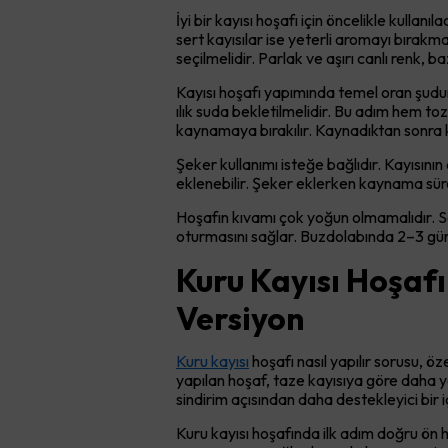
İyi bir kayısı hoşafı için öncelikle kullan
sert kayısılar ise yeterli aromayı bırakm
seçilmelidir. Parlak ve aşırı canlı renk,
Kayısı hoşafı yapımında temel oran şudur: 
ılık suda bekletilmelidir. Bu adım hem to
kaynamaya bırakılır. Kaynadıktan sonra kı
Şeker kullanımı isteğe bağlıdır. Kayısını
eklenebilir. Şeker eklerken kaynama süre
Hoşafın kıvamı çok yoğun olmamalıdır. 
oturmasını sağlar. Buzdolabında 2–3 gün s
Kuru Kayısı Hoşafı
Versiyon
Kuru kayısı
hoşafı nasıl yapılır sorusu, öze
yapılan hoşaf, taze kayısıya göre daha yo
sindirim açısından daha destekleyici bir i
Kuru kayısı hoşafında ilk adım doğru ön ha