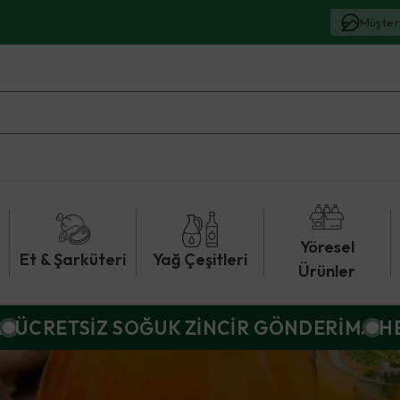
Müşter
Yöresel
Et & Şarküteri
Yağ Çeşitleri
Ürünler
A
ÜCRETSİZ SOĞUK ZİNCİR GÖNDERİM.
H