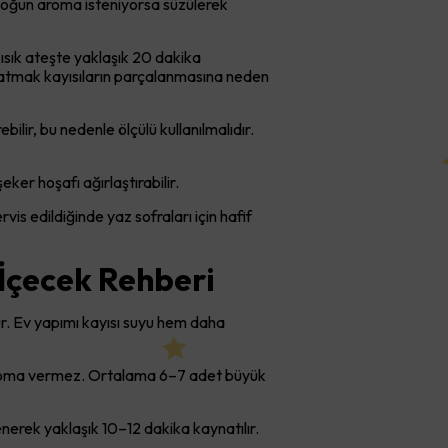
 yoğun aroma isteniyorsa süzülerek
kısık ateşte yaklaşık 20 dakika
natmak kayısıların parçalanmasına neden
ilir, bu nedenle ölçülü kullanılmalıdır.
eker hoşafı ağırlaştırabilir.
vis edildiğinde yaz sofraları için hafif
 İçecek Rehberi
lur. Ev yapımı kayısı suyu hem daha
li aroma vermez. Ortalama 6–7 adet büyük
enerek yaklaşık 10–12 dakika kaynatılır.